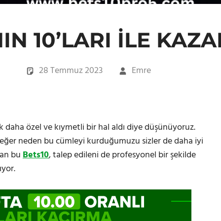
N 10’LARI ILE KAZA
28 Temmuz 2023
Emre
1081Bet
1083Bets10
,
B
ok daha özel ve kıymetli bir hal aldı diye düşünüyoruz.
iz eğer neden bu cümleyi kurduğumuzu sizler de daha iyi
apan bu
Bets10
, talep edileni de profesyonel bir şekilde
ıyor.