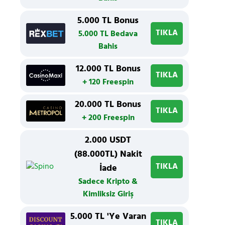
5.000 TL Bonus
TIKLA
5.000 TL Bedava
Bahis
12.000 TL Bonus
TIKLA
+ 120 Freespin
20.000 TL Bonus
TIKLA
+ 200 Freespin
2.000 USDT
(88.000TL) Nakit
TIKLA
İade
Sadece Kripto &
Kimliksiz Giriş
5.000 TL 'Ye Varan
TIKLA