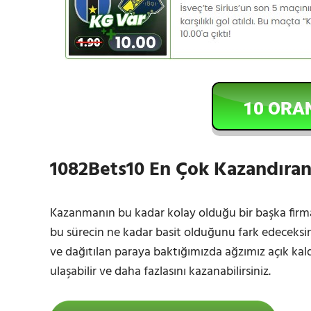
1082Bets10 En Çok Kazandıra
Kazanmanın bu kadar kolay olduğu bir başka firma d
bu sürecin ne kadar basit olduğunu fark edeceksiniz
ve dağıtılan paraya baktığımızda ağzımız açık kald
ulaşabilir ve daha fazlasını kazanabilirsiniz.