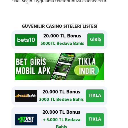
Ekle” seçin. Uygulama telefonunuza eklenecektir.
GÜVENILIR CASINO SITELERI LISTESI
20.000 TL Bonus
GİRİŞ
5000TL Bedava Bahis
20.000 TL Bonus
TIKLA
3000 TL Bedava Bahis
20.000 TL Bonus
TIKLA
+ 5.000 TL Bedava
Bahis