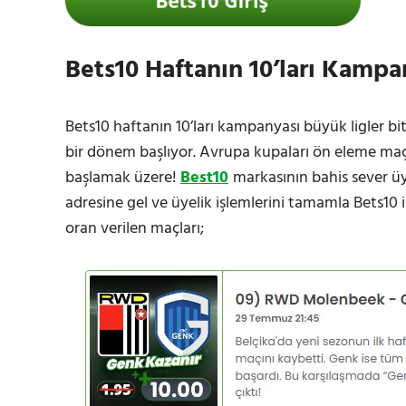
Bets10 Haftanın 10’ları Kamp
Bets10 haftanın 10’ları kampanyası büyük ligler b
bir dönem başlıyor. Avrupa kupaları ön eleme maçla
başlamak üzere!
Best10
markasının bahis sever üy
adresine gel ve üyelik işlemlerini tamamla Bets10 i
oran verilen maçları;