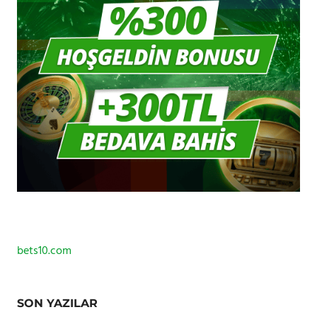
bets10.com
SON YAZILAR