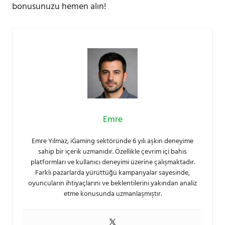
bonusunuzu hemen alın!
Emre
Emre Yılmaz, iGaming sektöründe 6 yılı aşkın deneyime
sahip bir içerik uzmanıdır. Özellikle çevrim içi bahis
platformları ve kullanıcı deneyimi üzerine çalışmaktadır.
Farklı pazarlarda yürüttüğü kampanyalar sayesinde,
oyuncuların ihtiyaçlarını ve beklentilerini yakından analiz
etme konusunda uzmanlaşmıştır.