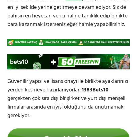
Bahis
en iyi şekilde yerine getirmeye devam ediyor. Siz de
Kampanyası
,
bahisin en heyecan verici haline tanıklık edip birlikte
Bets10 Destek
,
para kazanmak isterseniz eğer hamle yapabilirsiniz.
Bets10 giriş
,
Bets10
sorunsuz giriş
,
Betson
Güvenilir yapısı ve lisans onayı ile birlikte ayaklarınızı
yerden kesmeye hazırlanıyorlar.
1383Bets10
gerçekten çok sıra dışı bir şirket ve yurt dışı menşeli
firmalar arasında en iyisi olduğunu da unutmamak
gerekiyor.