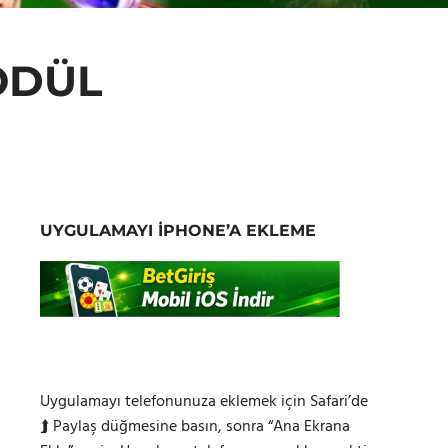
 ÖDÜL
1269 Bets10
,
1269Bets10
,
1270 Bets10
,
1270Bets10
,
1271
ts10
,
Bets10 büyük ödül
,
Bets10 casino
,
Bets10 güvenilir
 mobil
,
Bets10 sorunsuz giriş
,
Bets10 Üye Ol
,
Jetbahis
UYGULAMAYI IPHONE’A EKLEME
Uygulamayı telefonunuza eklemek için Safari’de
⮭ Paylaş düğmesine basın, sonra “Ana Ekrana