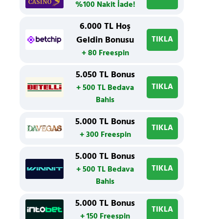
%100 Nakit İade!
6.000 TL Hoş
Geldin Bonusu
TIKLA
+ 80 Freespin
5.050 TL Bonus
TIKLA
+ 500 TL Bedava
Bahis
5.000 TL Bonus
TIKLA
+ 300 Freespin
5.000 TL Bonus
TIKLA
+ 500 TL Bedava
Bahis
5.000 TL Bonus
TIKLA
+ 150 Freespin