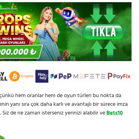
çünkü hem oranlar hem de oyun türleri bu nokta da
nin yanı sıra çok daha karlı ve avantajlı bir sürece imza
. Siz de ne zaman isterseniz yerinizi alabilir ve
Bets10