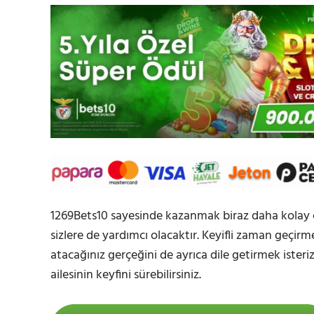
1269Bets10 sayesinde kazanmak biraz daha kolay 
sizlere de yardımcı olacaktır. Keyifli zaman geçirme
atacağınız gerçeğini de ayrıca dile getirmek isteriz
ailesinin keyfini sürebilirsiniz.