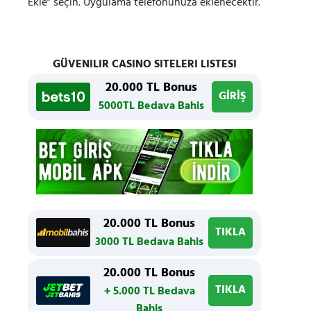
Ekle” seçin. Uygulama telefonunuza eklenecektir.
GÜVENILIR CASINO SITELERI LISTESI
20.000 TL Bonus
GİRİŞ
5000TL Bedava Bahis
20.000 TL Bonus
TIKLA
3000 TL Bedava Bahis
20.000 TL Bonus
TIKLA
+ 5.000 TL Bedava
Bahis