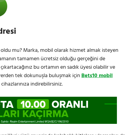
dresi
nız oldu mu? Marka, mobil olarak hizmet almak isteyen
ulamanın tamamen ücretsiz olduğu gerçeğini de
ıkartacağınız bu ortamın en sadık üyesi olabilir ve
n yerden tek dokunuşla buluşmak için
Bets10 mobil
ihazlarınıza indirebilirsiniz.