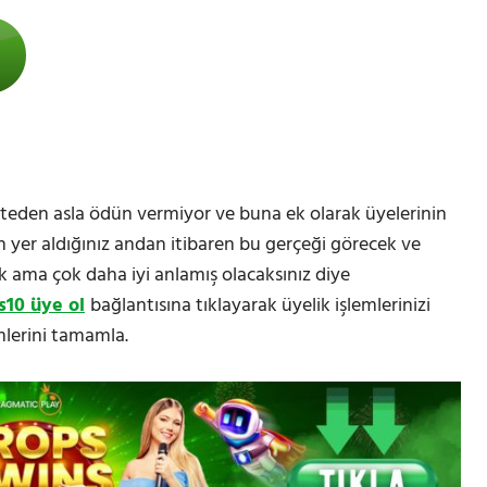
iteden asla ödün vermiyor ve buna ek olarak üyelerinin
n yer aldığınız andan itibaren bu gerçeği görecek ve
k ama çok daha iyi anlamış olacaksınız diye
s10 üye ol
bağlantısına tıklayarak üyelik işlemlerinizi
mlerini tamamla.