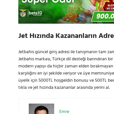
Jet Hızında Kazananların Adres
Jetbahis güncel giriş adresi ile tanışmanın tam 
Jetbahis markası, Türkçe dil desteği barındıran bir
modern yapıyı da hiçbir zaman elden bırakmayan g
karşılığını en iyi şekilde veriyor ve üye memnuniye
üyelik için 5000TL hoşgeldin bonusu ve 500TL be
tıkla ve jet hızında kazananlar arasında yerini al.
Emre