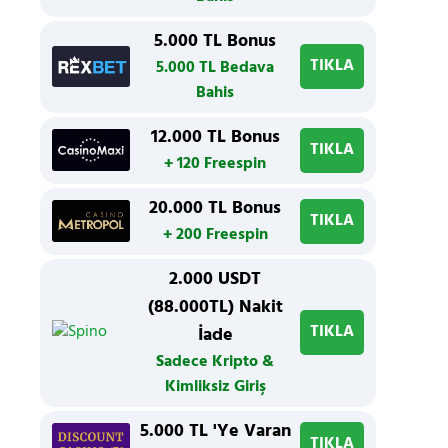
5.000 TL Bonus
TIKLA
5.000 TL Bedava
Bahis
12.000 TL Bonus
TIKLA
+ 120 Freespin
20.000 TL Bonus
TIKLA
+ 200 Freespin
2.000 USDT
(88.000TL) Nakit
TIKLA
İade
Sadece Kripto &
Kimliksiz Giriş
5.000 TL 'Ye Varan
TIKLA