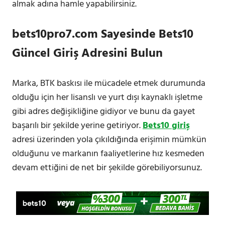
almak adına hamle yapabilirsiniz.
bets10pro7.com Sayesinde Bets10
Güncel Giriş Adresini Bulun
Marka, BTK baskısı ile mücadele etmek durumunda
olduğu için her lisanslı ve yurt dışı kaynaklı işletme
gibi adres değişikliğine gidiyor ve bunu da gayet
başarılı bir şekilde yerine getiriyor.
Bets10 giriş
adresi üzerinden yola çıkıldığında erişimin mümkün
olduğunu ve markanın faaliyetlerine hız kesmeden
devam ettiğini de net bir şekilde görebiliyorsunuz.