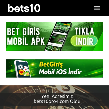
İçeriğe
BETS10
geç
Menü
Türkiye'nin
BAHIS
En
VE
Güvenilir
Şans
CASINO
Oyunları
Sitesi