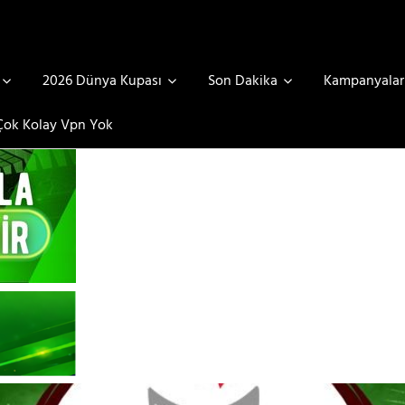
2026 Dünya Kupası
Son Dakika
Kampanyalar
 Çok Kolay Vpn Yok