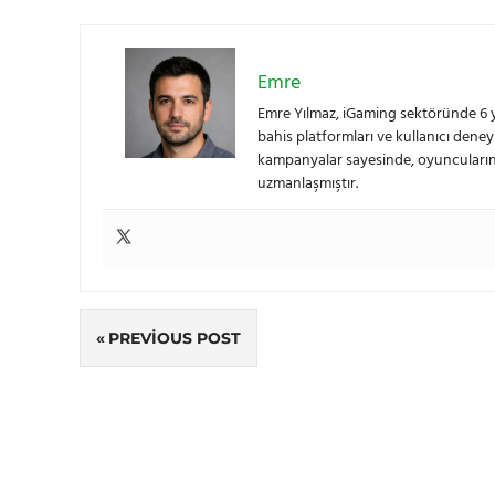
Emre
Emre Yılmaz, iGaming sektöründe 6 yıl
bahis platformları ve kullanıcı deney
kampanyalar sayesinde, oyuncuların 
uzmanlaşmıştır.
Yazı
PREVIOUS POST
gezinmesi