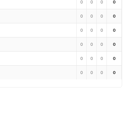
0
0
0
0
0
0
0
0
0
0
0
0
0
0
0
0
0
0
0
0
0
0
0
0