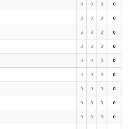
0
0
0
0
0
0
0
0
0
0
0
0
0
0
0
0
0
0
0
0
0
0
0
0
0
0
0
0
0
0
0
0
0
0
0
0