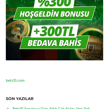
bets10.com
SON YAZILAR
Bets10 Sorunsuz Giriş Artık Çok Kolay Vpn Yok