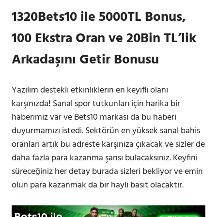
1320Bets10 ile 5000TL Bonus,
100 Ekstra Oran ve 20Bin TL’lik
Arkadaşını Getir Bonusu
Yazılım destekli etkinliklerin en keyifli olanı
karşınızda! Sanal spor tutkunları için harika bir
haberimiz var ve Bets10 markası da bu haberi
duyurmamızı istedi. Sektörün en yüksek sanal bahis
oranları artık bu adreste karşınıza çıkacak ve sizler de
daha fazla para kazanma şansı bulacaksınız. Keyfini
süreceğiniz her detay burada sizleri bekliyor ve emin
olun para kazanmak da bir hayli basit olacaktır.