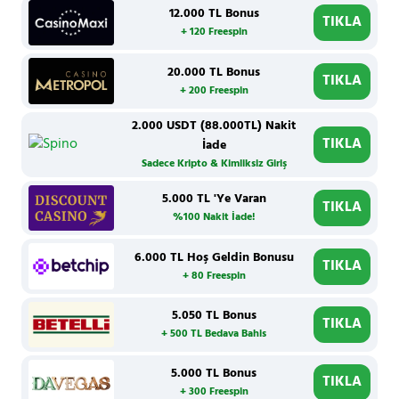
12.000 TL Bonus
TIKLA
+ 120 Freespin
20.000 TL Bonus
TIKLA
+ 200 Freespin
2.000 USDT (88.000TL) Nakit
TIKLA
İade
Sadece Kripto & Kimliksiz Giriş
5.000 TL 'Ye Varan
TIKLA
%100 Nakit İade!
6.000 TL Hoş Geldin Bonusu
TIKLA
+ 80 Freespin
5.050 TL Bonus
TIKLA
+ 500 TL Bedava Bahis
5.000 TL Bonus
TIKLA
+ 300 Freespin