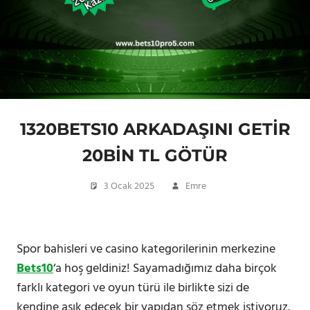
1320BETS10 ARKADAŞINI GETIR
20BIN TL GÖTÜR
3 Ocak 2025
Emre
Bets10
,
1320
Bets10
,
1320Bets10
,
1321
Bets10
,
Spor bahisleri ve casino kategorilerinin merkezine
1321Bets10
,
1322Bets10
,
1323
Bets10
‘a hoş geldiniz! Sayamadığımız daha birçok
Bets10
,
Arkadaşını
farklı kategori ve oyun türü ile birlikte sizi de
Getir Bonusu
,
kendine aşık edecek bir yapıdan söz etmek istiyoruz.
Arkadaşını Getir