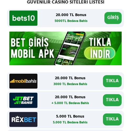
GÜVENILIR CASINO SITELERI LISTESI
20.000 TL Bonus
GİRİŞ
5000TL Bedava Bahis
20.000 TL Bonus
TIKLA
3000 TL Bedava Bahis
20.000 TL Bonus
TIKLA
+ 5.000 TL Bedava Bahis
5.000 TL Bonus
TIKLA
5.000 TL Bedava Bahis