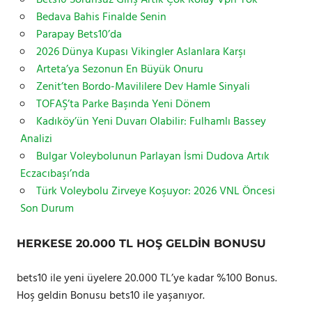
Bedava Bahis Finalde Senin
Parapay Bets10’da
2026 Dünya Kupası Vikingler Aslanlara Karşı
Arteta’ya Sezonun En Büyük Onuru
Zenit’ten Bordo-Mavililere Dev Hamle Sinyali
TOFAŞ’ta Parke Başında Yeni Dönem
Kadıköy’ün Yeni Duvarı Olabilir: Fulhamlı Bassey
Analizi
Bulgar Voleybolunun Parlayan İsmi Dudova Artık
Eczacıbaşı’nda
Türk Voleybolu Zirveye Koşuyor: 2026 VNL Öncesi
Son Durum
HERKESE 20.000 TL HOŞ GELDIN BONUSU
bets10 ile yeni üyelere 20.000 TL’ye kadar %100 Bonus.
Hoş geldin Bonusu bets10 ile yaşanıyor.