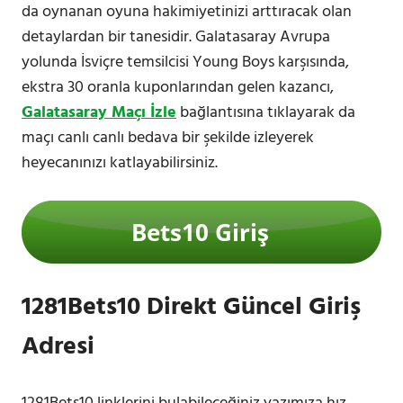
da oynanan oyuna hakimiyetinizi arttıracak olan
detaylardan bir tanesidir. Galatasaray Avrupa
yolunda İsviçre temsilcisi Young Boys karşısında,
ekstra 30 oranla kuponlarından gelen kazancı,
Galatasaray Maçı İzle
bağlantısına tıklayarak da
maçı canlı canlı bedava bir şekilde izleyerek
heyecanınızı katlayabilirsiniz.
1281Bets10 Direkt Güncel Giriş
Adresi