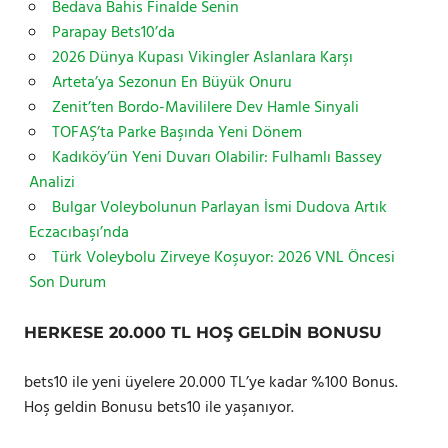
Bedava Bahis Finalde Senin
Parapay Bets10’da
2026 Dünya Kupası Vikingler Aslanlara Karşı
Arteta’ya Sezonun En Büyük Onuru
Zenit’ten Bordo-Mavililere Dev Hamle Sinyali
TOFAŞ’ta Parke Başında Yeni Dönem
Kadıköy’ün Yeni Duvarı Olabilir: Fulhamlı Bassey
Analizi
Bulgar Voleybolunun Parlayan İsmi Dudova Artık
Eczacıbaşı’nda
Türk Voleybolu Zirveye Koşuyor: 2026 VNL Öncesi
Son Durum
HERKESE 20.000 TL HOŞ GELDIN BONUSU
bets10 ile yeni üyelere 20.000 TL’ye kadar %100 Bonus.
Hoş geldin Bonusu bets10 ile yaşanıyor.