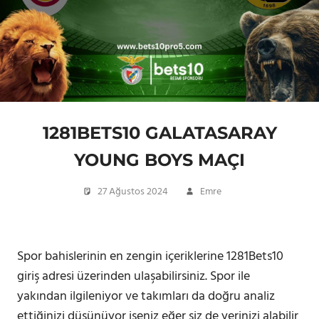
1281BETS10 GALATASARAY
YOUNG BOYS MAÇI
27 Ağustos 2024
Emre
Bets10
,
1281Bets10
,
1282 Bets10
,
1282Bets10
,
Spor bahislerinin en zengin içeriklerine 1281Bets10
1283Bets10
,
Best10
,
Bets10
giriş adresi üzerinden ulaşabilirsiniz. Spor ile
ekstra oran
,
yakından ilgileniyor ve takımları da doğru analiz
Bets10 extra
ettiğinizi düşünüyor iseniz eğer siz de yerinizi alabilir
oran
,
Bets10