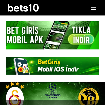
İçeriğe
BETS10
geç
Menü
Türkiye'nin
BAHIS
En
VE
Güvenilir
Şans
CASINO
Oyunları
Sitesi