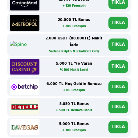
TIKLA
+ 120 Freespin
20.000 TL Bonus
TIKLA
+ 200 Freespin
2.000 USDT (88.000TL) Nakit
TIKLA
İade
Sadece Kripto & Kimliksiz Giriş
5.000 TL 'Ye Varan
TIKLA
%100 Nakit İade!
6.000 TL Hoş Geldin Bonusu
TIKLA
+ 80 Freespin
5.050 TL Bonus
TIKLA
+ 500 TL Bedava Bahis
5.000 TL Bonus
TIKLA
+ 300 Freespin