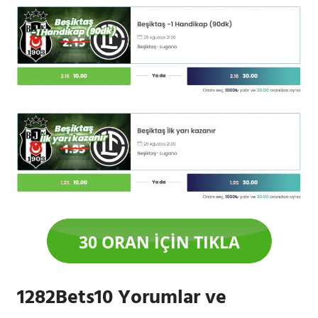
1282Bets10 Yorumlar ve