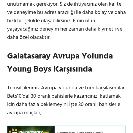
unutmamak gerekiyor. Siz de ihtiyacınız olan kalite
ve deneyime bu adres aracılığı ile daha kolay ve daha
hızlı bir şekilde ulaşabilirsiniz. Emin olun
yaşayacağınız deneyim her zaman daha kıymetli ve
daha özel olacaktır.
Galatasaray Avrupa Yolunda
Young Boys Karşısında
Temsilcilerimiz Avrupa yolunda ve tüm karşılaşmalar
Bets10’da! 30 oranlı bahislerle kazancınızı katlamak
için daha fazla beklemeyin! İşte 30 oranlı bahislerle
avrupa maçları;