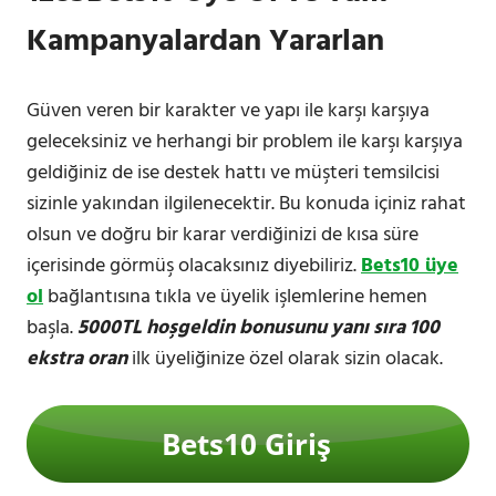
Kampanyalardan Yararlan
Güven veren bir karakter ve yapı ile karşı karşıya
geleceksiniz ve herhangi bir problem ile karşı karşıya
geldiğiniz de ise destek hattı ve müşteri temsilcisi
sizinle yakından ilgilenecektir. Bu konuda içiniz rahat
olsun ve doğru bir karar verdiğinizi de kısa süre
içerisinde görmüş olacaksınız diyebiliriz.
Bets10 üye
ol
bağlantısına tıkla ve üyelik işlemlerine hemen
başla.
5000TL hoşgeldin bonusunu yanı sıra 100
ekstra oran
ilk üyeliğinize özel olarak sizin olacak.