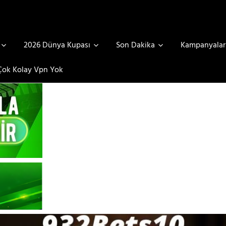
2026 Dünya Kupası
Son Dakika
Kampanyalar
 Çok Kolay Vpn Yok