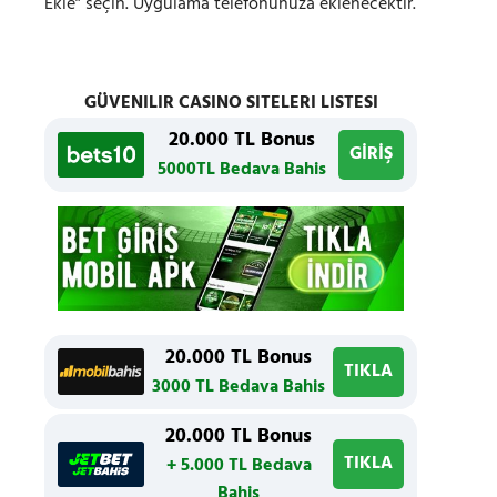
Ekle” seçin. Uygulama telefonunuza eklenecektir.
GÜVENILIR CASINO SITELERI LISTESI
20.000 TL Bonus
GİRİŞ
5000TL Bedava Bahis
20.000 TL Bonus
TIKLA
3000 TL Bedava Bahis
20.000 TL Bonus
TIKLA
+ 5.000 TL Bedava
Bahis