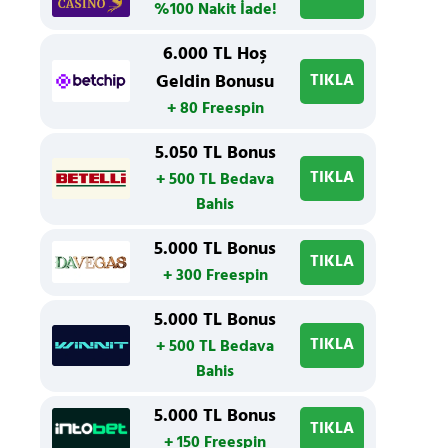
%100 Nakit İade!
6.000 TL Hoş
Geldin Bonusu
TIKLA
+ 80 Freespin
5.050 TL Bonus
TIKLA
+ 500 TL Bedava
Bahis
5.000 TL Bonus
TIKLA
+ 300 Freespin
5.000 TL Bonus
TIKLA
+ 500 TL Bedava
Bahis
5.000 TL Bonus
TIKLA
+ 150 Freespin