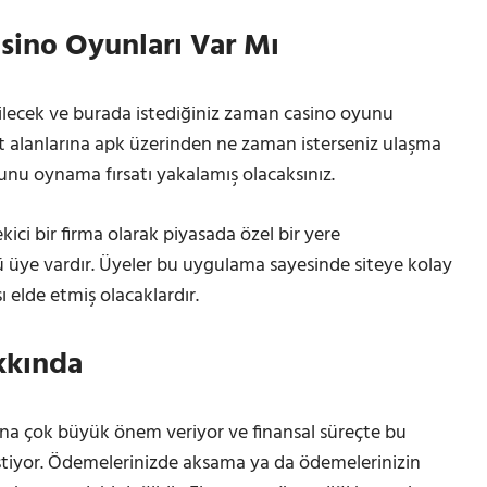
sino Oyunları Var Mı
ilecek ve burada istediğiniz zaman casino oyunu
ot alanlarına apk üzerinden ne zaman isterseniz ulaşma
unu oynama fırsatı yakalamış olacaksınız.
ici bir firma olarak piyasada özel bir yere
rü üye vardır. Üyeler bu uygulama sayesinde siteye kolay
ı elde etmiş olacaklardır.
kkında
suna çok büyük önem veriyor ve finansal süreçte bu
istiyor. Ödemelerinizde aksama ya da ödemelerinizin