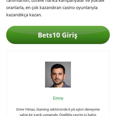
tanımlansın, üstelik harika kampanyalar ve yüksek
oranlarla, en çok kazandıran casino oyunlarıyla
kazandıkça kazan.
Emre
Emre Yılmaz, iGaming sektöründe 6 yılı aşkın deneyime
sahip bir içerik uzmanıdır. Özellikle çevrim içi bahis