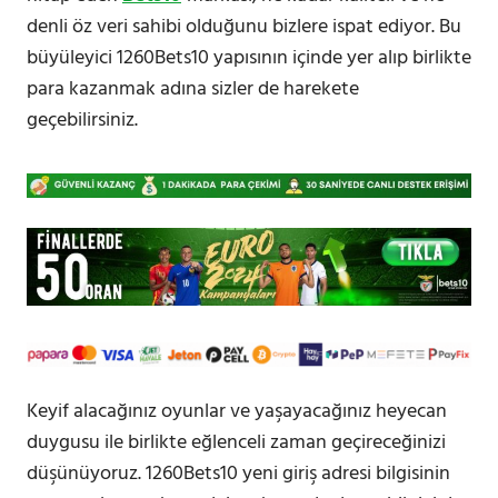
Best10
,
Bets10
,
denli öz veri sahibi olduğunu bizlere ispat ediyor. Bu
Bets10 Euro
büyüleyici 1260Bets10 yapısının içinde yer alıp birlikte
2024 Bahisleri
,
para kazanmak adına sizler de harekete
Bets10 EURO
geçebilirsiniz.
2024
Kampanyaları
,
bets10 mobil
,
Bets10 sorunsuz
giriş
,
Bets10 Üye
Ol
,
EURO 2024
,
EURO 2024
Bahisleri
,
EURO
2024
Kampanyaları
,
EURO2024
Keyif alacağınız oyunlar ve yaşayacağınız heyecan
duygusu ile birlikte eğlenceli zaman geçireceğinizi
düşünüyoruz. 1260Bets10 yeni giriş adresi bilgisinin