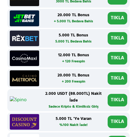
3000 TL Bedava Bahis
20.000 TL Bonus
TIKLA
+ 5.000 TL Bedava Bahis
5.000 TL Bonus
TIKLA
5.000 TL Bedava Bahis
12.000 TL Bonus
TIKLA
+ 120 Freespin
20.000 TL Bonus
TIKLA
+ 200 Freespin
2.000 USDT (88.000TL) Nakit
TIKLA
İade
Sadece Kripto & Kimliksiz Giriş
5.000 TL 'Ye Varan
TIKLA
%100 Nakit İade!