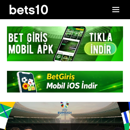
İçeriğe
BETS10
geç
Menü
Türkiye'nin
BAHIS
En
VE
Güvenilir
Şans
CASINO
Oyunları
Sitesi