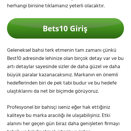
herhangi birisine tıklamanız yeterli olacaktır.
Geleneksel bahsi terk etmenin tam zamanı çünkü
Best10 adresinde lehinize olan birçok detay var ve bu
artı detaylar sayesinde sizler de daha güzel ve daha
büyük paralar kazanacaksınız. Markanın en önemli
hedeflerinden biri de pek tabi budur ve bu hedefe
ulaştıklarını da net bir biçimde görüyoruz.
Profesyonel bir bahisçi iseniz eğer hak ettiğiniz
kaliteye bu marka aracılığı ile ulaşabilişiniz. Etki
alanını her geçen gün biraz daha genişleten firmayı