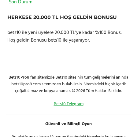
Son Durum
HERKESE 20.000 TL HOŞ GELDIN BONUSU
bets10 ile yeni üyelere 20.000 TL’ye kadar %100 Bonus.
Hoş geldin Bonusu bets10 ile yaşanıyor.
Bets10Pro8 fan sitemizde Bets10 sitesinin tüm gelişmelerini anında
bets10pro8.com sitemizden bulabilirsin. Sitemizdeki hiçbir içerik
çoğaltılamaz ve kopyalanamaz. © 2026 Tüm Hakları Saklıdır.
Bets10 Telegram
Güvenli ve Bilinçli Oyun