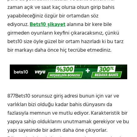
zaman açık ve saat kaç olursa olsun girip bahis
yapabileceğiniz özgür bir ortamdan söz
ediyoruz.
Bets10 şikayet
alanına bir kere bile
girmeden oyunların keyfini çıkaracaksınız, çünkü
bets10 size öyle güzel bir ortam hazırladı ki bu tarz
bir markayı daha önce hiç tecrübe etmediniz.
877Bets10 sorunsuz giriş adresi bunun için var ve
varlıkları bizi olduğu kadar bahis dünyasını da
fazlasıyla memnun ve mutlu ediyor. Karakteristik bir
yapıya sahip olduklarını unutmamak gerekiyor ve bu
yapı sayesinde bir adım daha öne çıkıyorlar.