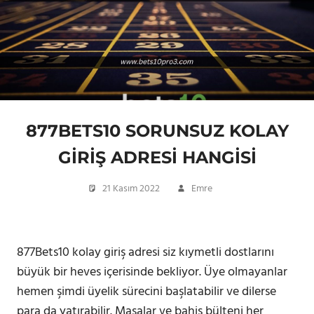
877BETS10 SORUNSUZ KOLAY
GIRIŞ ADRESI HANGISI
21 Kasım 2022
Emre
Bets10
,
878
Bets10
,
Bets10
extra oran
,
Bets10 giriş
,
877Bets10 kolay giriş adresi siz kıymetli dostlarını
Bets10 güvenilir
mi
,
Bets10
büyük bir heves içerisinde bekliyor. Üye olmayanlar
Şikayet
,
Bets10
hemen şimdi üyelik sürecini başlatabilir ve dilerse
sorunsuz giriş
para da yatırabilir. Masalar ve bahis bülteni her