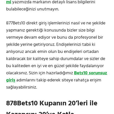
mi
yazımızda markanın detaylı lisans bilgilerini
bulabileceğinizi unutmayın.
877Bets10 direkt giriş işlemlerinizi nasıl ve ne şekilde
yapmanız gerektiği konusunda bizler size bilgi
vermeye devam ediyor ve bunu da profesyonel bir
şekilde yerine getiriyoruz. Endişelerinizi tabii ki
anlıyoruz ancak emin olun bu endişeleri ortadan
kaldıracak bir kaliteye sahip durumdalar ve sizler de
bu kaliteden en iyi ve en güzel şekilde faydalanıyor
olacaksınız. Sizin için hazırladığımız
Bets10 sorunsuz
giriş
adımlarını takip ederek siteye rahatça erişim
sağlayabilirsiniz.
878Bets10 Kupanın 20’leri ile