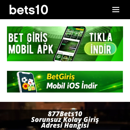
İçeriğe
BETS10
geç
Menü
Türkiye'nin
BAHIS
En
VE
Güvenilir
Şans
CASINO
Oyunları
Sitesi