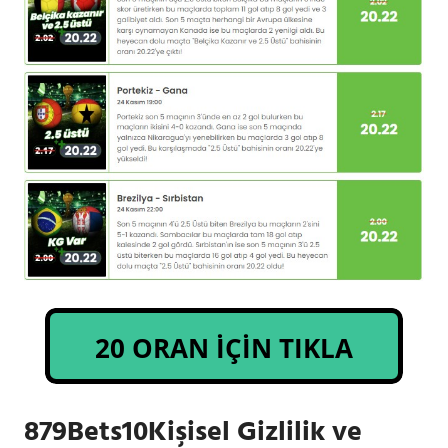
879Bets10Kişisel Gizlilik ve