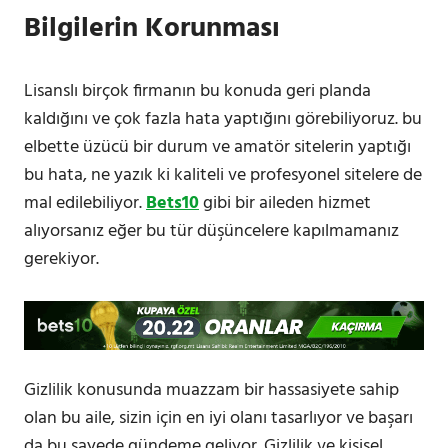
Bilgilerin Korunması
Lisanslı birçok firmanın bu konuda geri planda
kaldığını ve çok fazla hata yaptığını görebiliyoruz. bu
elbette üzücü bir durum ve amatör sitelerin yaptığı
bu hata, ne yazık ki kaliteli ve profesyonel sitelere de
mal edilebiliyor.
Bets10
gibi bir aileden hizmet
alıyorsanız eğer bu tür düşüncelere kapılmamanız
gerekiyor.
Gizlilik konusunda muazzam bir hassasiyete sahip
olan bu aile, sizin için en iyi olanı tasarlıyor ve başarı
da bu sayede gündeme geliyor. Gizlilik ve kişisel