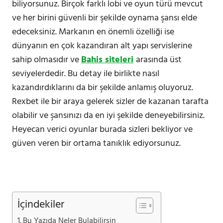
biliyorsunuz. Birçok farklı lobi ve oyun türü mevcut
ve her birini güvenli bir şekilde oynama şansı elde
edeceksiniz. Markanın en önemli özelliği ise
dünyanın en çok kazandıran alt yapı servislerine
sahip olmasıdır ve
Bahis siteleri
arasında üst
seviyelerdedir. Bu detay ile birlikte nasıl
kazandırdıklarını da bir şekilde anlamış oluyoruz.
Rexbet ile bir araya gelerek sizler de kazanan tarafta
olabilir ve şansınızı da en iyi şekilde deneyebilirsiniz.
Heyecan verici oyunlar burada sizleri bekliyor ve
güven veren bir ortama tanıklık ediyorsunuz.
İçindekiler
Bu Yazıda Neler Bulabilirsin