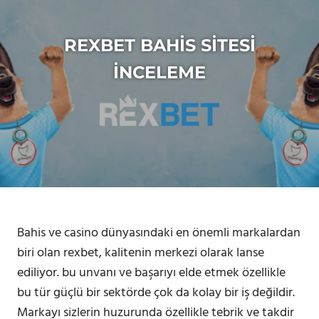
REXBET BAHIS SITESI
İNCELEME
Bahis ve casino dünyasındaki en önemli markalardan
biri olan rexbet, kalitenin merkezi olarak lanse
ediliyor. bu unvanı ve başarıyı elde etmek özellikle
bu tür güçlü bir sektörde çok da kolay bir iş değildir.
Markayı sizlerin huzurunda özellikle tebrik ve takdir