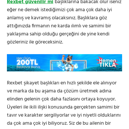
Rexbet güvenilir mi
başlıklarına bakacak olur iseniz
eğer ne demek istediğimizi çok ama çok daha iyi
anlamış ve kavramış olacaksınız. Başlıklara göz
attığınızda firmanın ne karda ılımlı ve samimi bir
yaklaşıma sahip olduğu gerçeğini de yine kendi
gözleriniz ile göreceksiniz.
Rexbet şikayet başlıkları en hızlı şekilde ele alınıyor
ve marka da bu aşama da çözüm üretmek adına
elinden gelenin çok daha fazlasını ortaya koyuyor.
Üyeleri ile ikili ilişki konusunda gerçekten samimi bir
tavır ve karakter sergiliyorlar ve iyi niyetli olduklarını
da çok ama çok iyi biliyoruz. Siz de bu ailenin bir