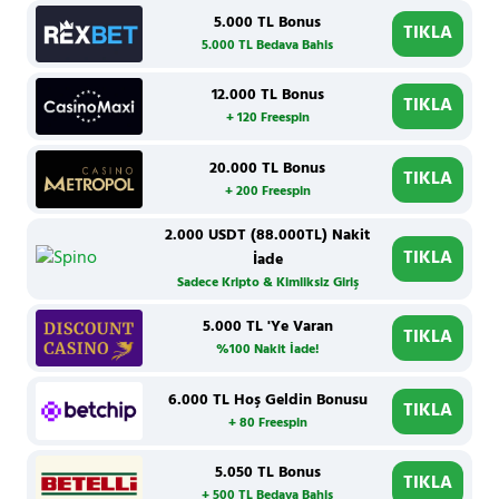
5.000 TL Bonus
TIKLA
5.000 TL Bedava Bahis
12.000 TL Bonus
TIKLA
+ 120 Freespin
20.000 TL Bonus
TIKLA
+ 200 Freespin
2.000 USDT (88.000TL) Nakit
TIKLA
İade
Sadece Kripto & Kimliksiz Giriş
5.000 TL 'Ye Varan
TIKLA
%100 Nakit İade!
6.000 TL Hoş Geldin Bonusu
TIKLA
+ 80 Freespin
5.050 TL Bonus
TIKLA
+ 500 TL Bedava Bahis