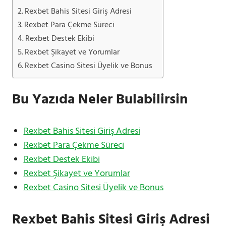
Rexbet Bahis Sitesi Giriş Adresi
Rexbet Para Çekme Süreci
Rexbet Destek Ekibi
Rexbet Şikayet ve Yorumlar
Rexbet Casino Sitesi Üyelik ve Bonus
Bu Yazıda Neler Bulabilirsin
Rexbet Bahis Sitesi Giriş Adresi
Rexbet Para Çekme Süreci
Rexbet Destek Ekibi
Rexbet Şikayet ve Yorumlar
Rexbet Casino Sitesi Üyelik ve Bonus
Rexbet Bahis Sitesi Giriş Adresi