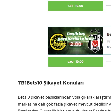
1131Bets10
Şikayet Konuları
Bets10 şikayet başlıklarından yola çıkarak araştırma
markasına dair çok fazla şikayet mevcut değildir ve