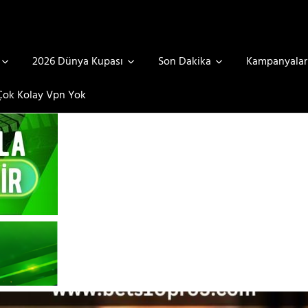
2026 Dünya Kupası
Son Dakika
Kampanyalar
 Çok Kolay Vpn Yok