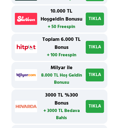
10.000 TL
Hoşgeldin Bonusu
TIKLA
+ 50 Freespin
Toplam 6.000 TL
Bonus
TIKLA
+ 100 Freespin
Milyar ile
TIKLA
8.000 TL Hoş Geldin
Bonusu
3000 TL %300
Bonus
TIKLA
+ 3000 TL Bedava
Bahis