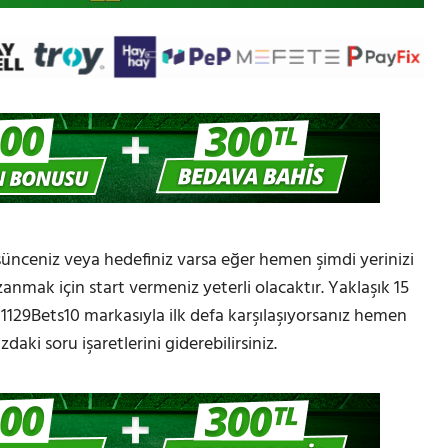
şünceniz veya hedefiniz varsa eğer hemen şimdi yerinizi
zanmak için start vermeniz yeterli olacaktır. Yaklaşık 15
 1129Bets10 markasıyla ilk defa karşılaşıyorsanız hemen
daki soru işaretlerini giderebilirsiniz.