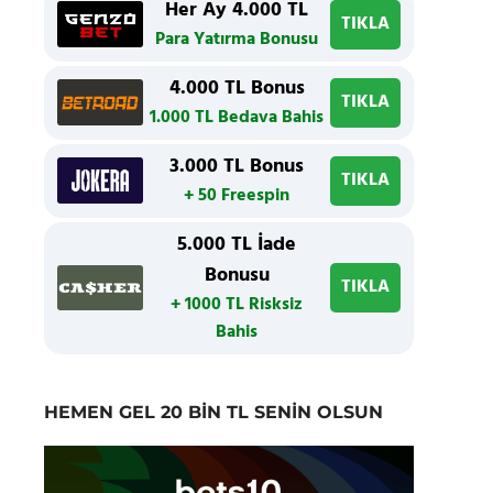
Her Ay 4.000 TL
TIKLA
Para Yatırma Bonusu
4.000 TL Bonus
TIKLA
1.000 TL Bedava Bahis
3.000 TL Bonus
TIKLA
+ 50 Freespin
5.000 TL İade
Bonusu
TIKLA
+ 1000 TL Risksiz
Bahis
HEMEN GEL 20 BİN TL SENİN OLSUN