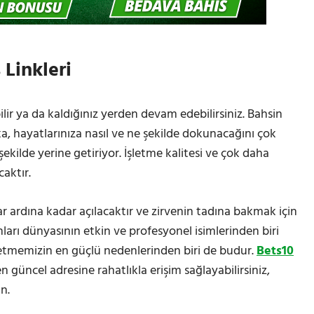
 Linkleri
bilir ya da kaldığınız yerden devam edebilirsiniz. Bahsin
a, hayatlarınıza nasıl ve ne şekilde dokunacağını çok
şekilde yerine getiriyor. İşletme kalitesi ve çok daha
caktır.
lar ardına kadar açılacaktır ve zirvenin tadına bakmak için
ları dünyasının etkin ve profesyonel isimlerinden biri
etmemizin en güçlü nedenlerinden biri de budur.
Bets10
 güncel adresine rahatlıkla erişim sağlayabilirsiniz,
n.