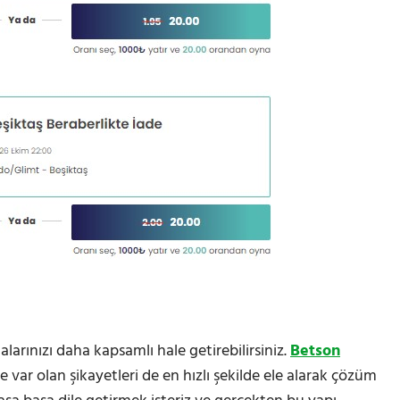
larınızı daha kapsamlı hale getirebilirsiniz.
Betson
 var olan şikayetleri de en hızlı şekilde ele alarak çözüm