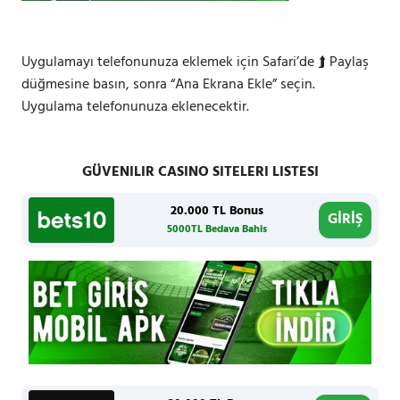
Uygulamayı telefonunuza eklemek için Safari’de ⮭ Paylaş
düğmesine basın, sonra “Ana Ekrana Ekle” seçin.
Uygulama telefonunuza eklenecektir.
GÜVENILIR CASINO SITELERI LISTESI
20.000 TL Bonus
GİRİŞ
5000TL Bedava Bahis