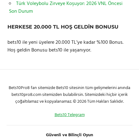
Türk Voleybolu Zirveye Koşuyor: 2026 VNL Öncesi
Son Durum
HERKESE 20.000 TL HOŞ GELDIN BONUSU
bets10 ile yeni üyelere 20.000 TL’ye kadar %100 Bonus.
Hoş geldin Bonusu bets10 ile yaşanıyor.
Bets10Pro8 fan sitemizde Bets10 sitesinin tüm gelişmelerini anında
bets10pro8.com sitemizden bulabilirsin. Sitemizdeki hiçbir içerik
çoğaltılamaz ve kopyalanamaz. © 2026 Tüm Hakları Saklıdır.
Bets10 Telegram
Güvenli ve Bilinçli Oyun