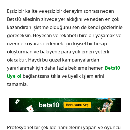
Eşsiz bir kalite ve eşsiz bir deneyim sonrası neden
Bets10 ailesinin zirvede yer aldığını ve neden en çok
kazandıran işletme olduğunu sen de kendi gözlerinle
göreceksin. Heyecan ve rekabeti bire bir yaşamak ve
üzerine koyarak ilerlemek için kişisel bir hesap
oluşturman ve bakiyene para yüklemen yeterli
olacaktır. Haydi bu güzel kampanyalardan
yararlanmak için daha fazla bekleme hemen
Bets10
üye ol
bağlantısına tıkla ve üyelik işlemlerini
tamamla.
Profesyonel bir şekilde hamlelerini yapan ve oyuncu