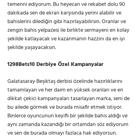
temenni ediyorum. Bu heyecan ve rekabet dolu 90
dakikada sen de ekran karşısında yerini alabilir ve
bahislerini dilediğin gibi hazırlayabilirsin. Oranlar ve
zengin bahis yelpazesi ile birlikte sermayeni en kolay
şekilde katlayacak ve kazanmanın hazzını da en iyi
şekilde yaşayacaksın.
1298Bets10 Derbiye Özel Kampanyalar
Galatasaray Beşiktaş derbisi özelinde hazırlıklarını
tamamlayan ve her daim en yüksek oranları ve en
dikkat çekici kampanyaları tasarlayan marka, seni de
bu ailede görmek ve burada misafir etmek istiyor.
Binlerce oyuncunun keyifli bir şekilde bahis aldığı ve
aynı zamanda kazandığı bir ortamdan söz ediyorum
ve sen de burada olmayı fazlaca hak ediyorsun.