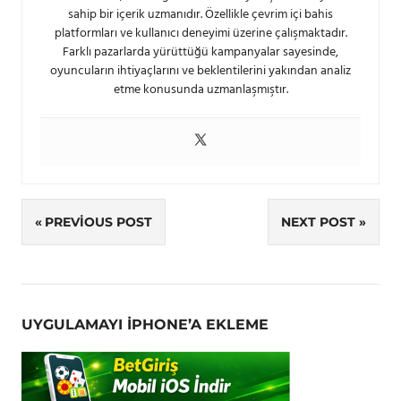
sahip bir içerik uzmanıdır. Özellikle çevrim içi bahis
platformları ve kullanıcı deneyimi üzerine çalışmaktadır.
Farklı pazarlarda yürüttüğü kampanyalar sayesinde,
oyuncuların ihtiyaçlarını ve beklentilerini yakından analiz
etme konusunda uzmanlaşmıştır.
Yazı
PREVIOUS POST
NEXT POST
gezinmesi
UYGULAMAYI IPHONE’A EKLEME