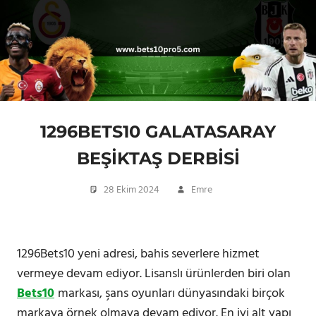
1296BETS10 GALATASARAY
BEŞIKTAŞ DERBISI
28 Ekim 2024
Emre
Bets10
,
1296
Bets10
,
1296Bets10
,
1297
Bets10
,
1296Bets10 yeni adresi, bahis severlere hizmet
1297Bets10
,
1298
Bets10
,
vermeye devam ediyor. Lisanslı ürünlerden biri olan
1298Bets10
,
Bets10
markası, şans oyunları dünyasındaki birçok
Best10
,
Bets10
markaya örnek olmaya devam ediyor. En iyi alt yapı
ekstra oran
,