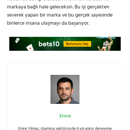
markaya bağlı hale geleceksin. Bu işi gerçekten
severek yapan bir marka ve bu gerçek sayesinde
binlerce insana ulaşmayı da başarıyor.
Emre
Emre Yılmaz, iGaming sektöründe 6 yılı aşkın deneyime