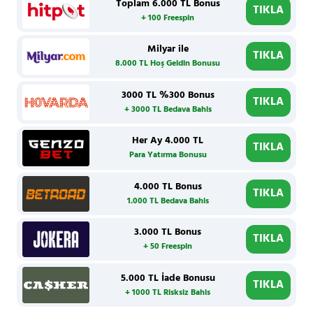
Toplam 6.000 TL Bonus
TIKLA
+ 100 Freespin
Milyar ile
TIKLA
8.000 TL Hoş Geldin Bonusu
3000 TL %300 Bonus
TIKLA
+ 3000 TL Bedava Bahis
Her Ay 4.000 TL
TIKLA
Para Yatırma Bonusu
4.000 TL Bonus
TIKLA
1.000 TL Bedava Bahis
3.000 TL Bonus
TIKLA
+ 50 Freespin
5.000 TL İade Bonusu
TIKLA
+ 1000 TL Risksiz Bahis