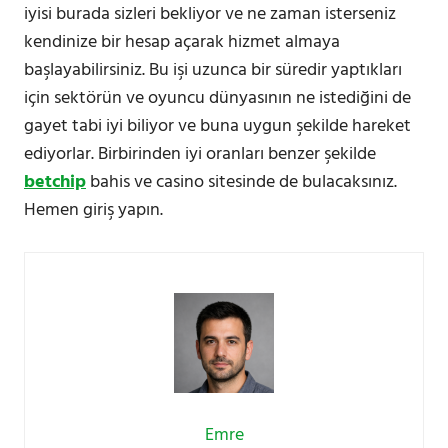
iyisi burada sizleri bekliyor ve ne zaman isterseniz
kendinize bir hesap açarak hizmet almaya
başlayabilirsiniz. Bu işi uzunca bir süredir yaptıkları
için sektörün ve oyuncu dünyasının ne istediğini de
gayet tabi iyi biliyor ve buna uygun şekilde hareket
ediyorlar. Birbirinden iyi oranları benzer şekilde
betchip
bahis ve casino sitesinde de bulacaksınız.
Hemen giriş yapın.
Emre