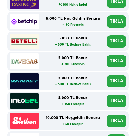
TIKLA
%100 Nakit İade!
6.000 TL Hoş Geldin Bonusu
TIKLA
+ 80 Freespin
5.050 TL Bonus
TIKLA
+ 500 TL Bedava Bahis
5.000 TL Bonus
TIKLA
+ 300 Freespin
5.000 TL Bonus
TIKLA
+ 500 TL Bedava Bahis
5.000 TL Bonus
TIKLA
+ 150 Freespin
10.000 TL Hoşgeldin Bonusu
TIKLA
+ 50 Freespin