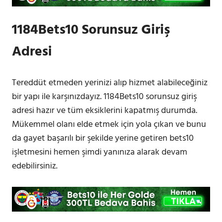
1184Bets10 Sorunsuz Giriş
Adresi
Tereddüt etmeden yerinizi alıp hizmet alabileceğiniz
bir yapı ile karşınızdayız. 1184Bets10 sorunsuz giriş
adresi hazır ve tüm eksiklerini kapatmış durumda.
Mükemmel olanı elde etmek için yola çıkan ve bunu
da gayet başarılı bir şekilde yerine getiren bets10
işletmesini hemen şimdi yanınıza alarak devam
edebilirsiniz.