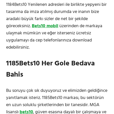
1184Bets10 Yenilenen adresleri ile birlikte yepyeni bir
tasarıma da imza atılmış durumda ve inanın bize
aradaki büyük farkı sizler de net bir şekilde
göreceksiniz.
Bets10 mobil
üzerinden de markaya
ulaşmak mümkün ve eğer isterseniz ücretsiz
uygulamayı da cep telefonlarınıza download
edebilirsiniz.
1185Bets10 Her Gole Bedava
Bahis
Bu soruyu çok sık duyuyoruz ve elimizden geldiğince
yanıtlamak isteriz. 1185Bets10 markası, bu sektörün
en uzun soluklu şirketlerinden bir tanesidir. MGA
lisanslı
bets10
, güven esasına dayalı bir çalışmaya ve