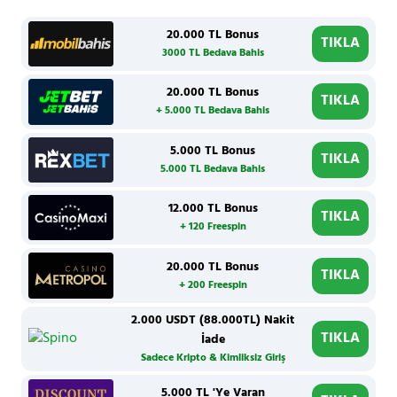
20.000 TL Bonus
TIKLA
3000 TL Bedava Bahis
20.000 TL Bonus
TIKLA
+ 5.000 TL Bedava Bahis
5.000 TL Bonus
TIKLA
5.000 TL Bedava Bahis
12.000 TL Bonus
TIKLA
+ 120 Freespin
20.000 TL Bonus
TIKLA
+ 200 Freespin
2.000 USDT (88.000TL) Nakit
TIKLA
İade
Sadece Kripto & Kimliksiz Giriş
5.000 TL 'Ye Varan