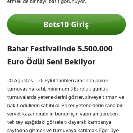
etmek de bir hayli basit görünüyor.
Bahar Festivalinde 5.500.000
Euro Ödül Seni Bekliyor
20 Ağustos – 26 Eylül tarihleri arasında poker
turnuvasına katıl, minimum 3 Euroluk günlük
turnuvalarda yeteneklerini göster, zirveye tırman ve
nakit ödüllerin sahibi ol. Poker yeteneklerin sana bir
servet kazandırabilir, bunun için yapman gereken
tek şey aşağıdaki görsele tıklayarak kampanya
sayfasına gitmek ve turnuvaya katılmak. Eğer üye