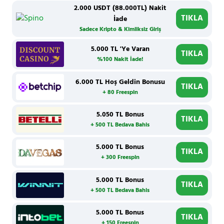
2.000 USDT (88.000TL) Nakit
TIKLA
İade
Sadece Kripto & Kimliksiz Giriş
5.000 TL 'Ye Varan
TIKLA
%100 Nakit İade!
6.000 TL Hoş Geldin Bonusu
TIKLA
+ 80 Freespin
5.050 TL Bonus
TIKLA
+ 500 TL Bedava Bahis
5.000 TL Bonus
TIKLA
+ 300 Freespin
5.000 TL Bonus
TIKLA
+ 500 TL Bedava Bahis
5.000 TL Bonus
TIKLA
+ 150 Freespin