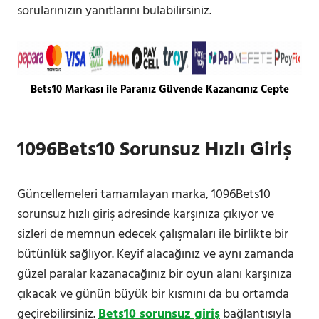
sorularınızın yanıtlarını bulabilirsiniz.
Bets10 Markası ile Paranız Güvende Kazancınız Cepte
1096Bets10 Sorunsuz Hızlı Giriş
Güncellemeleri tamamlayan marka, 1096Bets10
sorunsuz hızlı giriş adresinde karşınıza çıkıyor ve
sizleri de memnun edecek çalışmaları ile birlikte bir
bütünlük sağlıyor. Keyif alacağınız ve aynı zamanda
güzel paralar kazanacağınız bir oyun alanı karşınıza
çıkacak ve günün büyük bir kısmını da bu ortamda
geçirebilirsiniz.
Bets10 sorunsuz giriş
bağlantısıyla