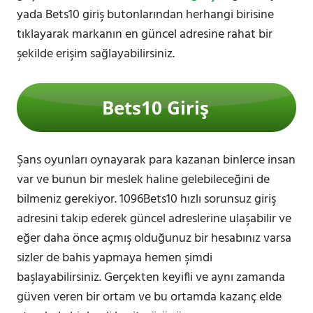
yada Bets10 giriş butonlarından herhangi birisine
tıklayarak markanın en güncel adresine rahat bir
şekilde erişim sağlayabilirsiniz.
Şans oyunları oynayarak para kazanan binlerce insan
var ve bunun bir meslek haline gelebileceğini de
bilmeniz gerekiyor. 1096Bets10 hızlı sorunsuz giriş
adresini takip ederek güncel adreslerine ulaşabilir ve
eğer daha önce açmış olduğunuz bir hesabınız varsa
sizler de bahis yapmaya hemen şimdi
başlayabilirsiniz. Gerçekten keyifli ve aynı zamanda
güven veren bir ortam ve bu ortamda kazanç elde