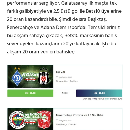
performanslar sergiliyor. Galatasaray ilk maçta tek
farklı galibiyetiyle ve 2.5 üstü gol ile Bets10 üyelerine
20 oran kazandırdı bile. Şimdi de sıra Beşiktaş,
Fenerbahçe ve Adana Demirspor’da! Temsilcilerimiz
bu akşam sahaya çıkacak, Bets10 markasının bahis
sever üyeleri kazançlarını 20’ye katlayacak. İşte bu
akşam 20 oran verilen bahisler;