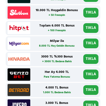
10.000 TL Hoşgeldin Bonusu
TIKLA
+ 50 Freespin
Toplam 6.000 TL Bonus
TIKLA
+ 100 Freespin
Milyar ile
TIKLA
8.000 TL Hoş Geldin Bonusu
3000 TL %300 Bonus
TIKLA
+ 3000 TL Bedava Bahis
Her Ay 4.000 TL
TIKLA
Para Yatırma Bonusu
4.000 TL Bonus
TIKLA
1.000 TL Bedava Bahis
3.000 TL Bonus
TIKLA