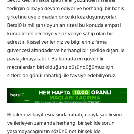
Sektördeki amatör işletmeler yüzünden insanlar
tedirgin olmaya devam ediyor ve herhangi bir bahis
şirketine üye olmadan önce iki kez düşünüyorlar.
Bets10 isimli şans oyunları sitesi bu konuda empati
kurabilecek beceriye ve öz veriye sahip olan bir
adrestir. Kişisel verileriniz ve bilgileriniz firma
güvencesi altındadır ve herhangi bir şekilde dışarı ile
paylaşılmayacaktır. Bu konuda en güvenilir
mecralardan biri olduğunu düşündüğümüz için
sizlere de gönül rahatlığı ile tavsiye edebiliyoruz.
Bilgilerinizi kayıt esnasında rahatça paylaşabilirsiniz
ve ilerleyen zamanda herhangi bir şekilde sorun
yaşamayacağınızın sözünü net bir şekilde