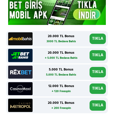
20.000 TL Bonus
TIKLA
3000 TL Bedava Bahis
20.000 TL Bonus
TIKLA
+ 5.000 TL Bedava Bahis
5.000 TL Bonus
TIKLA
5.000 TL Bedava Bahis
12.000 TL Bonus
TIKLA
+ 120 Freespin
20.000 TL Bonus
TIKLA
+ 200 Freespin