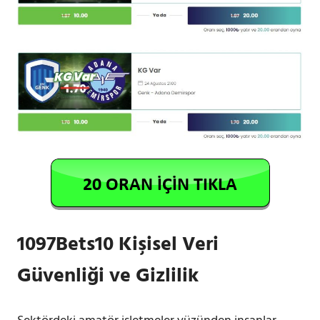
1097Bets10 Kişisel Veri
Güvenliği ve Gizlilik