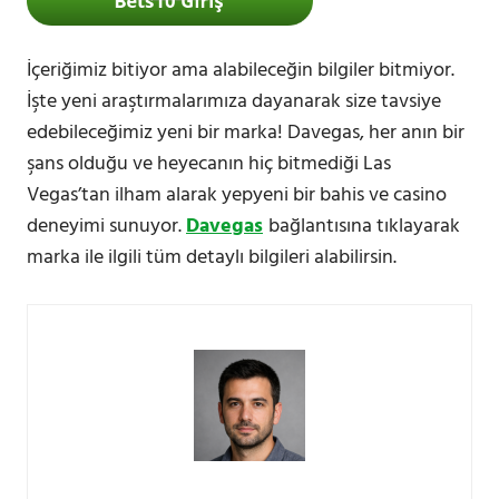
İçeriğimiz bitiyor ama alabileceğin bilgiler bitmiyor.
İşte yeni araştırmalarımıza dayanarak size tavsiye
edebileceğimiz yeni bir marka! Davegas, her anın bir
şans olduğu ve heyecanın hiç bitmediği Las
Vegas’tan ilham alarak yepyeni bir bahis ve casino
deneyimi sunuyor.
Davegas
bağlantısına tıklayarak
marka ile ilgili tüm detaylı bilgileri alabilirsin.