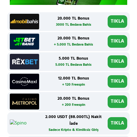
20.000 TL Bonus
TIKLA
3000 TL Bedava Bahis
20.000 TL Bonus
TIKLA
+ 5.000 TL Bedava Bahis
5.000 TL Bonus
TIKLA
5.000 TL Bedava Bahis
12.000 TL Bonus
TIKLA
+ 120 Freespin
20.000 TL Bonus
TIKLA
+ 200 Freespin
2.000 USDT (88.000TL) Nakit
TIKLA
İade
Sadece Kripto & Kimliksiz Giriş