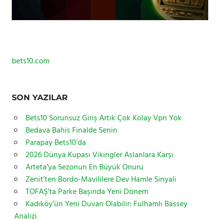
bets10.com
SON YAZILAR
Bets10 Sorunsuz Giriş Artık Çok Kolay Vpn Yok
Bedava Bahis Finalde Senin
Parapay Bets10’da
2026 Dünya Kupası Vikingler Aslanlara Karşı
Arteta’ya Sezonun En Büyük Onuru
Zenit’ten Bordo-Mavililere Dev Hamle Sinyali
TOFAŞ’ta Parke Başında Yeni Dönem
Kadıköy’ün Yeni Duvarı Olabilir: Fulhamlı Bassey
Analizi