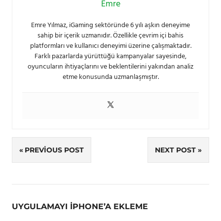
Emre
Emre Yılmaz, iGaming sektöründe 6 yılı aşkın deneyime
sahip bir içerik uzmanıdır. Özellikle çevrim içi bahis
platformları ve kullanıcı deneyimi üzerine çalışmaktadır.
Farklı pazarlarda yürüttüğü kampanyalar sayesinde,
oyuncuların ihtiyaçlarını ve beklentilerini yakından analiz
etme konusunda uzmanlaşmıştır.
Yazı
PREVIOUS POST
NEXT POST
gezinmesi
UYGULAMAYI IPHONE’A EKLEME