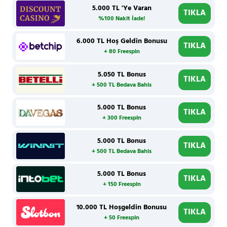
5.000 TL 'Ye Varan
TIKLA
%100 Nakit İade!
6.000 TL Hoş Geldin Bonusu
TIKLA
+ 80 Freespin
5.050 TL Bonus
TIKLA
+ 500 TL Bedava Bahis
5.000 TL Bonus
TIKLA
+ 300 Freespin
5.000 TL Bonus
TIKLA
+ 500 TL Bedava Bahis
5.000 TL Bonus
TIKLA
+ 150 Freespin
10.000 TL Hoşgeldin Bonusu
TIKLA
+ 50 Freespin