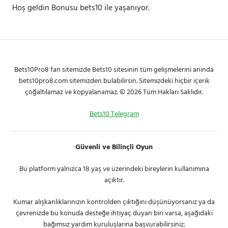
Hoş geldin Bonusu bets10 ile yaşanıyor.
Bets10Pro8 fan sitemizde Bets10 sitesinin tüm gelişmelerini anında
bets10pro8.com sitemizden bulabilirsin. Sitemizdeki hiçbir içerik
çoğaltılamaz ve kopyalanamaz. © 2026 Tüm Hakları Saklıdır.
Bets10 Telegram
Güvenli ve Bilinçli Oyun
Bu platform yalnızca 18 yaş ve üzerindeki bireylerin kullanımına
açıktır.
Kumar alışkanlıklarınızın kontrolden çıktığını düşünüyorsanız ya da
çevrenizde bu konuda desteğe ihtiyaç duyan biri varsa, aşağıdaki
bağımsız yardım kuruluşlarına başvurabilirsiniz: