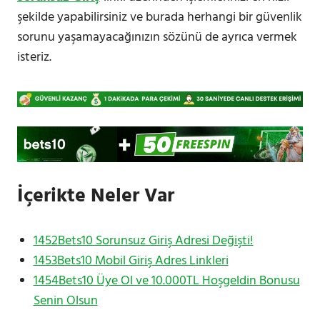
Güncel Giriş
,
şekilde yapabilirsiniz ve burada herhangi bir güvenlik
Bets10 sorunsuz
sorunu yaşamayacağınızın sözünü de ayrıca vermek
giriş
,
Bets10 Üye
isteriz.
Ol
İçerikte Neler Var
1452Bets10 Sorunsuz Giriş Adresi Değişti!
1453Bets10 Mobil Giriş Adres Linkleri
1454Bets10 Üye Ol ve 10.000TL Hoşgeldin Bonusu
Senin Olsun