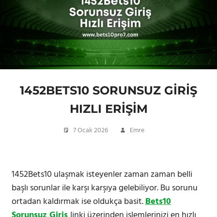
1452BETS10 SORUNSUZ GIRIŞ
HIZLI ERIŞIM
7 Ocak 2026
Emre
1452Bets10
,
1452 Bets10
,
1453
Bets10
,
1453Bets10
,
1454
1452Bets10 ulaşmak isteyenler zaman zaman belli
Bets10
,
1454Bets10
,
başlı sorunlar ile karşı karşıya gelebiliyor. Bu sorunu
Bets10
,
Bets10
ortadan kaldırmak ise oldukça basit.
Bets10
giriş
,
Bets10 Giriş
Sorunsuz Giriş
linki üzerinden işlemlerinizi en hızlı
Güncel
,
Bets10