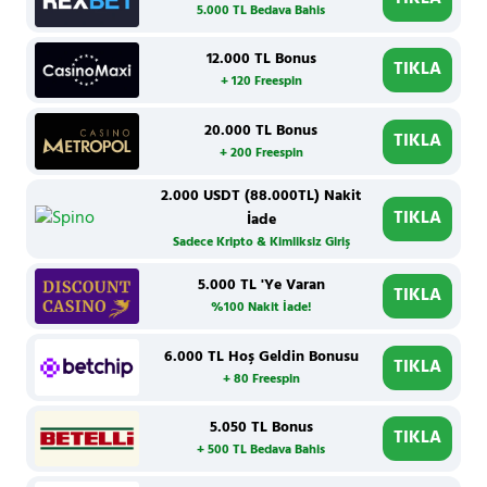
5.000 TL Bedava Bahis
12.000 TL Bonus
TIKLA
+ 120 Freespin
20.000 TL Bonus
TIKLA
+ 200 Freespin
2.000 USDT (88.000TL) Nakit
TIKLA
İade
Sadece Kripto & Kimliksiz Giriş
5.000 TL 'Ye Varan
TIKLA
%100 Nakit İade!
6.000 TL Hoş Geldin Bonusu
TIKLA
+ 80 Freespin
5.050 TL Bonus
TIKLA
+ 500 TL Bedava Bahis