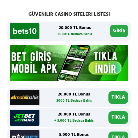
GÜVENILIR CASINO SITELERI LISTESI
20.000 TL Bonus
GİRİŞ
5000TL Bedava Bahis
20.000 TL Bonus
TIKLA
3000 TL Bedava Bahis
20.000 TL Bonus
TIKLA
+ 5.000 TL Bedava Bahis
5.000 TL Bonus
TIKLA