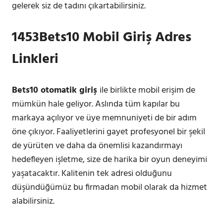
gelerek siz de tadını çıkartabilirsiniz.
1453Bets10 Mobil Giriş Adres
Linkleri
Bets10 otomatik giriş
ile birlikte mobil erişim de
mümkün hale geliyor. Aslında tüm kapılar bu
markaya açılıyor ve üye memnuniyeti de bir adım
öne çıkıyor. Faaliyetlerini gayet profesyonel bir şekil
de yürüten ve daha da önemlisi kazandırmayı
hedefleyen işletme, size de harika bir oyun deneyimi
yaşatacaktır. Kalitenin tek adresi olduğunu
düşündüğümüz bu firmadan mobil olarak da hizmet
alabilirsiniz.