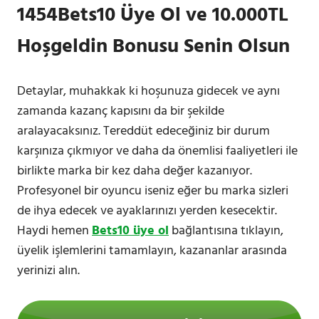
1454Bets10 Üye Ol ve 10.000TL
Hoşgeldin Bonusu Senin Olsun
Detaylar, muhakkak ki hoşunuza gidecek ve aynı
zamanda kazanç kapısını da bir şekilde
aralayacaksınız. Tereddüt edeceğiniz bir durum
karşınıza çıkmıyor ve daha da önemlisi faaliyetleri ile
birlikte marka bir kez daha değer kazanıyor.
Profesyonel bir oyuncu iseniz eğer bu marka sizleri
de ihya edecek ve ayaklarınızı yerden kesecektir.
Haydi hemen
Bets10 üye ol
bağlantısına tıklayın,
üyelik işlemlerini tamamlayın, kazananlar arasında
yerinizi alın.