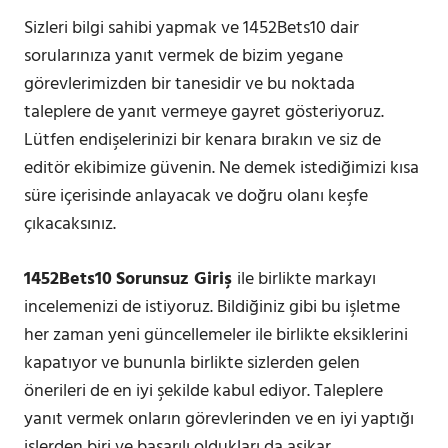
Sizleri bilgi sahibi yapmak ve 1452Bets10 dair
sorularınıza yanıt vermek de bizim yegane
görevlerimizden bir tanesidir ve bu noktada
taleplere de yanıt vermeye gayret gösteriyoruz.
Lütfen endişelerinizi bir kenara bırakın ve siz de
editör ekibimize güvenin. Ne demek istediğimizi kısa
süre içerisinde anlayacak ve doğru olanı keşfe
çıkacaksınız.
1452Bets10
Sorunsuz Giriş
ile birlikte markayı
incelemenizi de istiyoruz. Bildiğiniz gibi bu işletme
her zaman yeni güncellemeler ile birlikte eksiklerini
kapatıyor ve bununla birlikte sizlerden gelen
önerileri de en iyi şekilde kabul ediyor. Taleplere
yanıt vermek onların görevlerinden ve en iyi yaptığı
işlerden biri ve başarılı oldukları da aşikar.