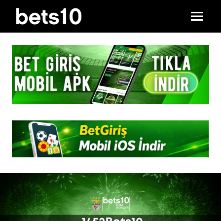
İçeriğe
BETS10
geç
Menü
Türkiye'nin
BAHIS
En
VE
Güvenilir
Şans
CASINO
Oyunları
Sitesi