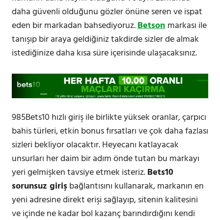
Bets10 sorunsuz
daha güvenli olduğunu gözler önüne seren ve ispat
giriş
,
Bets10 yeni
eden bir markadan bahsediyoruz.
Betson
markası ile
adresi
,
Betson
tanışıp bir araya geldiğiniz takdirde sizler de almak
istediğinize daha kısa süre içerisinde ulaşacaksınız.
985Bets10 hızlı giriş ile birlikte yüksek oranlar, çarpıcı
bahis türleri, etkin bonus fırsatları ve çok daha fazlası
sizleri bekliyor olacaktır. Heyecanı katlayacak
unsurları her daim bir adım önde tutan bu markayı
yeri gelmişken tavsiye etmek isteriz.
Bets10
sorunsuz giriş
bağlantısını kullanarak, markanın en
yeni adresine direkt erişi sağlayıp, sitenin kalitesini
ve içinde ne kadar bol kazanç barındırdığını kendi