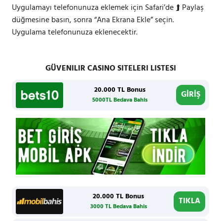
Uygulamayı telefonunuza eklemek için Safari’de ⮭ Paylaş
düğmesine basın, sonra “Ana Ekrana Ekle” seçin.
Uygulama telefonunuza eklenecektir.
GÜVENILIR CASINO SITELERI LISTESI
20.000 TL Bonus
GİRİŞ
5000TL Bedava Bahis
20.000 TL Bonus
TIKLA
3000 TL Bedava Bahis