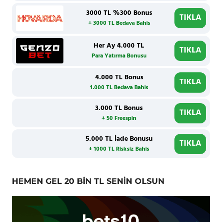
3000 TL %300 Bonus
TIKLA
+ 3000 TL Bedava Bahis
Her Ay 4.000 TL
TIKLA
Para Yatırma Bonusu
4.000 TL Bonus
TIKLA
1.000 TL Bedava Bahis
3.000 TL Bonus
TIKLA
+ 50 Freespin
5.000 TL İade Bonusu
TIKLA
+ 1000 TL Risksiz Bahis
HEMEN GEL 20 BİN TL SENİN OLSUN