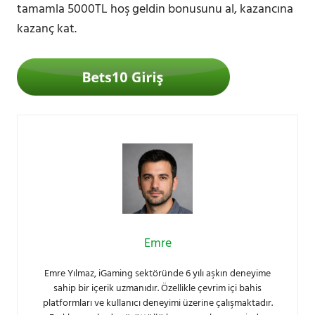
tamamla 5000TL hoş geldin bonusunu al, kazancına
kazanç kat.
Emre
Emre Yılmaz, iGaming sektöründe 6 yılı aşkın deneyime
sahip bir içerik uzmanıdır. Özellikle çevrim içi bahis
platformları ve kullanıcı deneyimi üzerine çalışmaktadır.