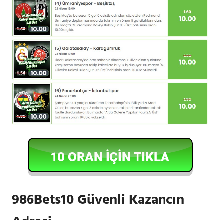
986Bets10 Güvenli Kazancın