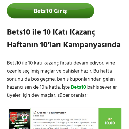
Bets10 ile 10 Katı Kazanç
Haftanın 10’ları Kampanyasında
Bets10 ile 10 katı kazanç fırsatı devam ediyor, yine
özenle seçilmiş maçlar ve bahisler hazır. Bu hafta
sonunu da boş geçme, bahis kuponlarından gelen
kazancı sen de 10’a katla. İşte
Bets10
bahis severler
üyeleri için dev maçlar, süper oranlar;