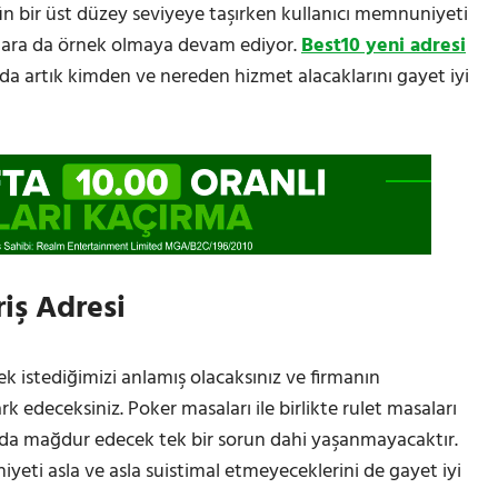
ün bir üst düzey seviyeye taşırken kullanıcı memnuniyeti
rmalara da örnek olmaya devam ediyor.
Best10 yeni adresi
da artık kimden ve nereden hizmet alacaklarını gayet iyi
iş Adresi
ek istediğimizi anlamış olacaksınız ve firmanın
 edeceksiniz. Poker masaları ile birlikte rulet masaları
a da mağdur edecek tek bir sorun dahi yaşanmayacaktır.
niyeti asla ve asla suistimal etmeyeceklerini de gayet iyi