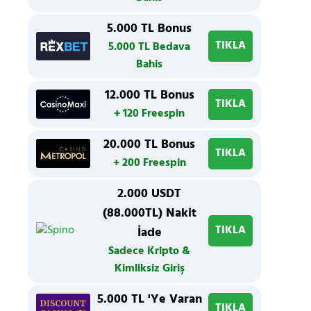
5.000 TL Bonus
TIKLA
5.000 TL Bedava
Bahis
12.000 TL Bonus
TIKLA
+ 120 Freespin
20.000 TL Bonus
TIKLA
+ 200 Freespin
2.000 USDT
(88.000TL) Nakit
TIKLA
İade
Sadece Kripto &
Kimliksiz Giriş
5.000 TL 'Ye Varan
TIKLA