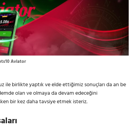
ts10 Aviator
 ile birlikte yaptık ve elde ettiğimiz sonuçları da an be
ündemde olan ve olmaya da devam edeceğini
şken bir kez daha tavsiye etmek isteriz.
aları