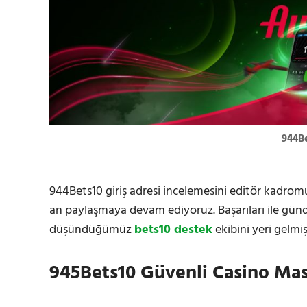
944Be
944Bets10 giriş adresi incelemesini editör kadromuz
an paylaşmaya devam ediyoruz. Başarıları ile g
düşündüğümüz
bets10 destek
ekibini yeri gelmi
945Bets10 Güvenli Casino Mas