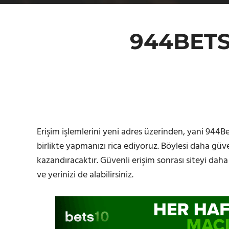
944BETS1
Erişim işlemlerini yeni adres üzerinden, yani 944B
birlikte yapmanızı rica ediyoruz. Böylesi daha gü
kazandıracaktır. Güvenli erişim sonrası siteyi daha 
ve yerinizi de alabilirsiniz.