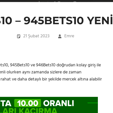
0 – 945BETS10 YENI
21 Şubat 2023
Emre
944Bets10
,
9
best10 yen
ets10, 945Bets10 ve 946Bets10 doğrudan kolay giriş ile
venli olurken aynı zamanda sizlere de zaman
rahat ve daha detaylı bir şekilde mercek altına alabilir