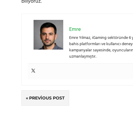
biliyoruz.
Emre
Emre Yılmaz, iGaming sektöründe 6 yıl
bahis platformları ve kullanıcı deney
kampanyalar sayesinde, oyuncuların 
uzmanlaşmıştır.
Yazı
PREVIOUS POST
gezinmesi