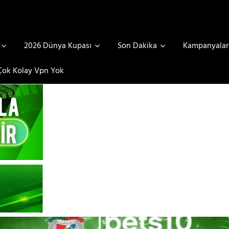
2026 Dünya Kupası
Son Dakika
Kampanyalar
 Çok Kolay Vpn Yok