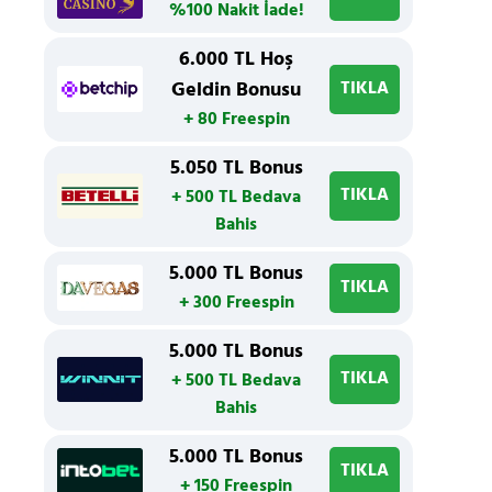
%100 Nakit İade!
6.000 TL Hoş
Geldin Bonusu
TIKLA
+ 80 Freespin
5.050 TL Bonus
TIKLA
+ 500 TL Bedava
Bahis
5.000 TL Bonus
TIKLA
+ 300 Freespin
5.000 TL Bonus
TIKLA
+ 500 TL Bedava
Bahis
5.000 TL Bonus
TIKLA
+ 150 Freespin