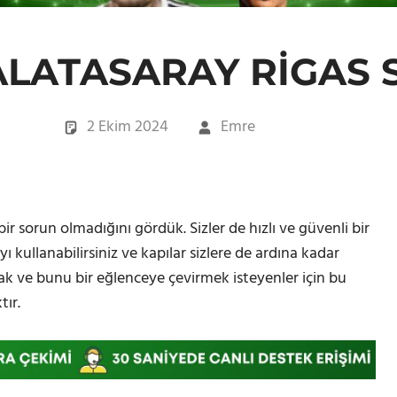
ALATASARAY RIGAS 
2 Ekim 2024
Emre
1290Bets10
Bets10
,
Avrupa 
oran
,
Betson
,
Fen
İzl
ir sorun olmadığını gördük. Sizler de hızlı ve güvenli bir
 kullanabilirsiniz ve kapılar sizlere de ardına kadar
k ve bunu bir eğlenceye çevirmek isteyenler için bu
tır.