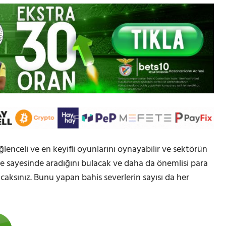
ğlenceli ve en keyifli oyunlarını oynayabilir ve sektörün
etme sayesinde aradığını bulacak ve daha da önemlisi para
caksınız. Bunu yapan bahis severlerin sayısı da her