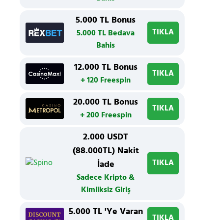
5.000 TL Bonus
TIKLA
5.000 TL Bedava
Bahis
12.000 TL Bonus
TIKLA
+ 120 Freespin
20.000 TL Bonus
TIKLA
+ 200 Freespin
2.000 USDT
(88.000TL) Nakit
TIKLA
İade
Sadece Kripto &
Kimliksiz Giriş
5.000 TL 'Ye Varan
TIKLA