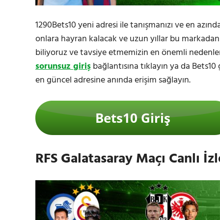
1290Bets10 yeni adresi ile tanışmanızı ve en azınd
onlara hayran kalacak ve uzun yıllar bu markadan
biliyoruz ve tavsiye etmemizin en önemli nedenle
sorunsuz giriş
bağlantısına tıklayın ya da Bets10 
en güncel adresine anında erişim sağlayın.
RFS Galatasaray Maçı Canlı İzl