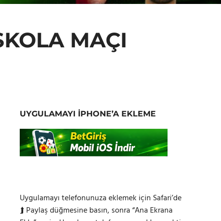
SKOLA MAÇI
,
1290 Bets10
,
1291 Bets10
,
1291Bets10
,
1292Bets10
,
1293
Ligi
,
Beşiktaş
,
Bets10
,
Bets10 ekstra oran
,
Bets10 extra
erbahçe
,
Frankfurt
,
Galatasaray
,
Galatasaray Maçı Canlı
e
,
Rigas Skola
,
Twente
,
UEFA Avrupa Ligi
UYGULAMAYI IPHONE’A EKLEME
Uygulamayı telefonunuza eklemek için Safari’de
⮭ Paylaş düğmesine basın, sonra “Ana Ekrana