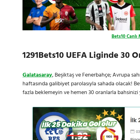
Bets10 Canlı 
1291Bets10 UEFA Liginde 30 Or
Galatasaray
, Beşiktaş ve Fenerbahçe; Avrupa sahn
haftasında galibiyet parolasıyla sahada olacak! Bet
fazla beklemeyin ve hemen 30 oranlarla bahsinizi 