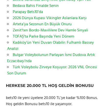
Bedava Bahis Finalde Senin
Parapay Bets10’da
2026 Dünya Kupası Vikingler Aslanlara Karşı
Arteta’ya Sezonun En Büyük Onuru
Zenit’ten Bordo-Mavililere Dev Hamle Sinyali
TOFAŞ’ta Parke Başında Yeni Dönem
Kadıköy’ün Yeni Duvarı Olabilir: Fulhamlı Bassey
Analizi
Bulgar Voleybolunun Parlayan İsmi Dudova Artık
Eczacıbaşı’nda
Türk Voleybolu Zirveye Koşuyor: 2026 VNL Öncesi
Son Durum
HERKESE 20.000 TL HOŞ GELDIN BONUSU
bets10 ile yeni üyelere 20.000 TL’ye kadar %100 Bonus.
Hoş geldin Bonusu bets10 ile yaşanıyor.