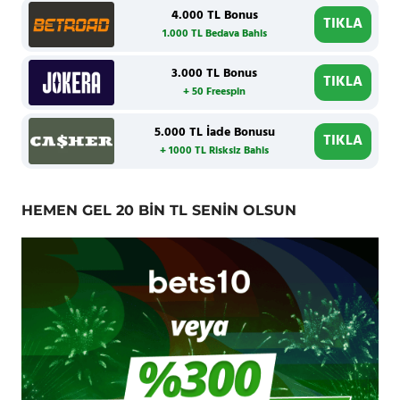
4.000 TL Bonus
TIKLA
1.000 TL Bedava Bahis
3.000 TL Bonus
TIKLA
+ 50 Freespin
5.000 TL İade Bonusu
TIKLA
+ 1000 TL Risksiz Bahis
HEMEN GEL 20 BİN TL SENİN OLSUN