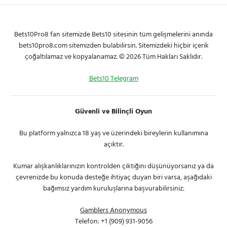
Bets10Pro8 fan sitemizde Bets10 sitesinin tüm gelişmelerini anında
bets10pro8.com sitemizden bulabilirsin. Sitemizdeki hiçbir içerik
çoğaltılamaz ve kopyalanamaz. © 2026 Tüm Hakları Saklıdır.
Bets10 Telegram
Güvenli ve Bilinçli Oyun
Bu platform yalnızca 18 yaş ve üzerindeki bireylerin kullanımına
açıktır.
Kumar alışkanlıklarınızın kontrolden çıktığını düşünüyorsanız ya da
çevrenizde bu konuda desteğe ihtiyaç duyan biri varsa, aşağıdaki
bağımsız yardım kuruluşlarına başvurabilirsiniz:
Gamblers Anonymous
Telefon: +1 (909) 931-9056