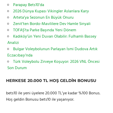
Parapay Bets10’da
2026 Dünya Kupası Vikingler Aslanlara Karşı
Arteta’ya Sezonun En Büyük Onuru
Zenit’ten Bordo-Mavililere Dev Hamle Sinyali
TOFAŞ’ta Parke Başında Yeni Dönem
Kadıköy’ün Yeni Duvarı Olabilir: Fulhamlı Bassey
Analizi
Bulgar Voleybolunun Parlayan İsmi Dudova Artık
Eczacıbaşı’nda
Türk Voleybolu Zirveye Koşuyor: 2026 VNL Öncesi
Son Durum
HERKESE 20.000 TL HOŞ GELDIN BONUSU
bets10 ile yeni üyelere 20.000 TL’ye kadar %100 Bonus.
Hoş geldin Bonusu bets10 ile yaşanıyor.