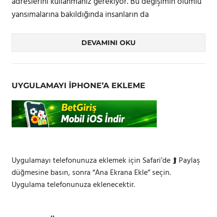
adreslerini kullanmanız gerekiyor. Bu değişimin olumlu
yansımalarına bakıldığında insanların da
DEVAMINI OKU
UYGULAMAYI IPHONE’A EKLEME
Uygulamayı telefonunuza eklemek için Safari’de ⮭ Paylaş
düğmesine basın, sonra “Ana Ekrana Ekle” seçin.
Uygulama telefonunuza eklenecektir.