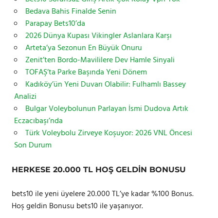
Bedava Bahis Finalde Senin
Parapay Bets10’da
2026 Dünya Kupası Vikingler Aslanlara Karşı
Arteta’ya Sezonun En Büyük Onuru
Zenit’ten Bordo-Mavililere Dev Hamle Sinyali
TOFAŞ’ta Parke Başında Yeni Dönem
Kadıköy’ün Yeni Duvarı Olabilir: Fulhamlı Bassey
Analizi
Bulgar Voleybolunun Parlayan İsmi Dudova Artık
Eczacıbaşı’nda
Türk Voleybolu Zirveye Koşuyor: 2026 VNL Öncesi
Son Durum
HERKESE 20.000 TL HOŞ GELDIN BONUSU
bets10 ile yeni üyelere 20.000 TL’ye kadar %100 Bonus.
Hoş geldin Bonusu bets10 ile yaşanıyor.