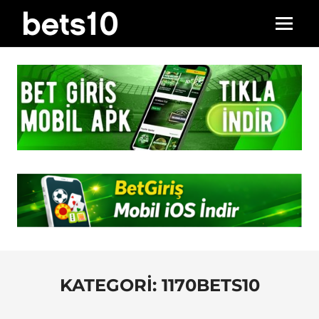
İçeriğe
BETS10
geç
Menü
Türkiye'nin
BAHIS
En
VE
Güvenilir
Şans
CASINO
Oyunları
Sitesi
KATEGORI:
1170BETS10