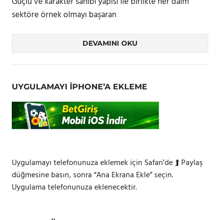
Güçlü ve karakter sahibi yapısı ile birlikte her daim
sektöre örnek olmayı başaran
DEVAMINI OKU
UYGULAMAYI IPHONE’A EKLEME
Uygulamayı telefonunuza eklemek için Safari’de ⮭ Paylaş
düğmesine basın, sonra “Ana Ekrana Ekle” seçin.
Uygulama telefonunuza eklenecektir.