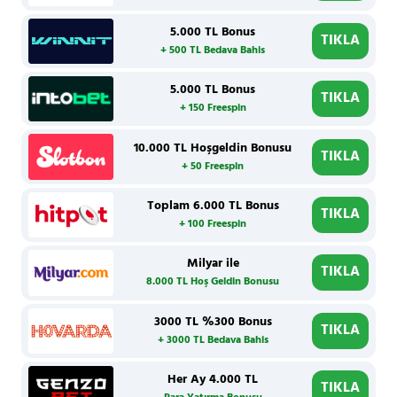
5.000 TL Bonus
TIKLA
+ 500 TL Bedava Bahis
5.000 TL Bonus
TIKLA
+ 150 Freespin
10.000 TL Hoşgeldin Bonusu
TIKLA
+ 50 Freespin
Toplam 6.000 TL Bonus
TIKLA
+ 100 Freespin
Milyar ile
TIKLA
8.000 TL Hoş Geldin Bonusu
3000 TL %300 Bonus
TIKLA
+ 3000 TL Bedava Bahis
Her Ay 4.000 TL
TIKLA