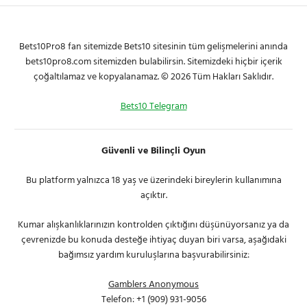
Bets10Pro8 fan sitemizde Bets10 sitesinin tüm gelişmelerini anında
bets10pro8.com sitemizden bulabilirsin. Sitemizdeki hiçbir içerik
çoğaltılamaz ve kopyalanamaz. © 2026 Tüm Hakları Saklıdır.
Bets10 Telegram
Güvenli ve Bilinçli Oyun
Bu platform yalnızca 18 yaş ve üzerindeki bireylerin kullanımına
açıktır.
Kumar alışkanlıklarınızın kontrolden çıktığını düşünüyorsanız ya da
çevrenizde bu konuda desteğe ihtiyaç duyan biri varsa, aşağıdaki
bağımsız yardım kuruluşlarına başvurabilirsiniz:
Gamblers Anonymous
Telefon: +1 (909) 931-9056