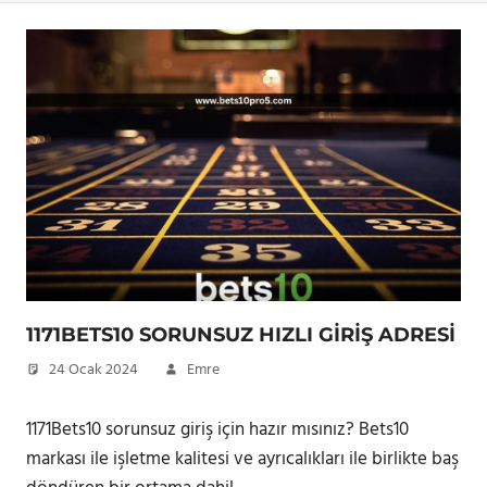
1171BETS10 SORUNSUZ HIZLI GIRIŞ ADRESI
24 Ocak 2024
Emre
1171Bets10 sorunsuz giriş için hazır mısınız? Bets10
markası ile işletme kalitesi ve ayrıcalıkları ile birlikte baş