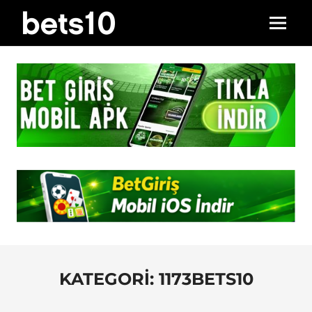
İçeriğe
BETS10
geç
Menü
Türkiye'nin
BAHIS
En
VE
Güvenilir
Şans
CASINO
Oyunları
Sitesi
KATEGORI:
1173BETS10