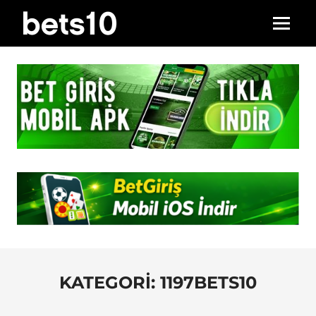
İçeriğe
BETS10
geç
Menü
Türkiye'nin
BAHIS
En
VE
Güvenilir
Şans
CASINO
Oyunları
Sitesi
KATEGORI:
1197BETS10