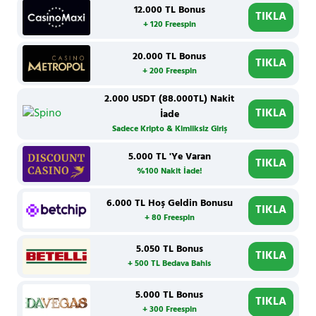
12.000 TL Bonus
TIKLA
+ 120 Freespin
20.000 TL Bonus
TIKLA
+ 200 Freespin
2.000 USDT (88.000TL) Nakit
TIKLA
İade
Sadece Kripto & Kimliksiz Giriş
5.000 TL 'Ye Varan
TIKLA
%100 Nakit İade!
6.000 TL Hoş Geldin Bonusu
TIKLA
+ 80 Freespin
5.050 TL Bonus
TIKLA
+ 500 TL Bedava Bahis
5.000 TL Bonus
TIKLA
+ 300 Freespin