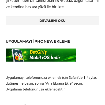
şirketlerinden bir tanesi olan 1197Bets10, özgün tasarımı
ve kendine has ara yüzü ile birlikte
DEVAMINI OKU
UYGULAMAYI IPHONE’A EKLEME
Uygulamayı telefonunuza eklemek için Safari’de ⮭ Paylaş
düğmesine basın, sonra “Ana Ekrana Ekle” seçin.
Uygulama telefonunuza eklenecektir.