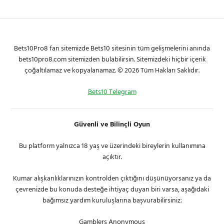
Bets10Pro8 fan sitemizde Bets10 sitesinin tüm gelişmelerini anında
bets10pro8.com sitemizden bulabilirsin. Sitemizdeki hiçbir içerik
çoğaltılamaz ve kopyalanamaz. © 2026 Tüm Hakları Saklıdır.
Bets10 Telegram
Güvenli ve Bilinçli Oyun
Bu platform yalnızca 18 yaş ve üzerindeki bireylerin kullanımına
açıktır.
Kumar alışkanlıklarınızın kontrolden çıktığını düşünüyorsanız ya da
çevrenizde bu konuda desteğe ihtiyaç duyan biri varsa, aşağıdaki
bağımsız yardım kuruluşlarına başvurabilirsiniz:
Gamblers Anonymous