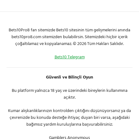
Bets10Pro8 fan sitemizde Bets10 sitesinin tüm gelişmelerini anında
bets10pro8.com sitemizden bulabilirsin. Sitemizdeki hiçbir içerik
çoğaltılamaz ve kopyalanamaz. © 2026 Tüm Hakları Saklıdır.
Bets10 Telegram
Güvenli ve Bilinçli Oyun
Bu platform yalnızca 18 yaş ve üzerindeki bireylerin kullanımına
açıktır.
Kumar alışkanlıklarınızın kontrolden çıktığını düşünüyorsanız ya da
çevrenizde bu konuda desteğe ihtiyaç duyan biri varsa, aşağıdaki
bağımsız yardım kuruluşlarına başvurabilirsiniz:
Gamblers Anonymous