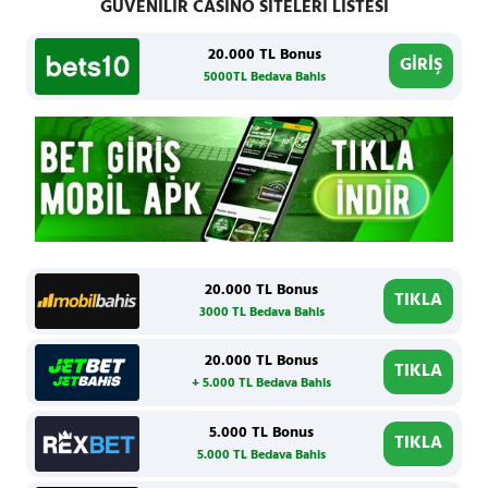
GÜVENILIR CASINO SITELERI LISTESI
20.000 TL Bonus
GİRİŞ
5000TL Bedava Bahis
20.000 TL Bonus
TIKLA
3000 TL Bedava Bahis
20.000 TL Bonus
TIKLA
+ 5.000 TL Bedava Bahis
5.000 TL Bonus
TIKLA
5.000 TL Bedava Bahis