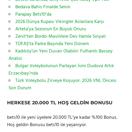
Bedava Bahis Finalde Senin
Parapay Bets10’da
2026 Dünya Kupası Vikingler Aslanlara Karşı
Arteta’ya Sezonun En Büyük Onuru
Zenit’ten Bordo-Mavililere Dev Hamle Sinyali
TOFAŞ’ta Parke Başında Yeni Dönem
Kadıköy’ün Yeni Duvarı Olabilir: Fulhamlı Bassey
Analizi
Bulgar Voleybolunun Parlayan İsmi Dudova Artık
Eczacıbaşı’nda
Türk Voleybolu Zirveye Koşuyor: 2026 VNL Öncesi
Son Durum
HERKESE 20.000 TL HOŞ GELDIN BONUSU
bets10 ile yeni üyelere 20.000 TL’ye kadar %100 Bonus.
Hoş geldin Bonusu bets10 ile yaşanıyor.