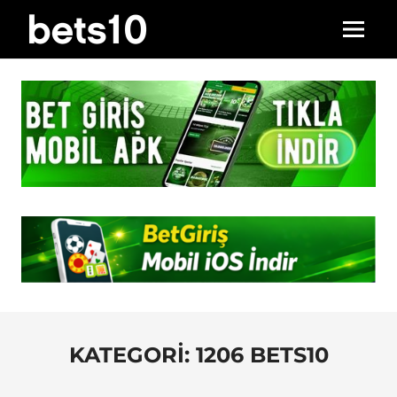
İçeriğe
BETS10
geç
Menü
Türkiye'nin
BAHIS
En
VE
Güvenilir
Şans
CASINO
Oyunları
Sitesi
KATEGORI:
1206 BETS10