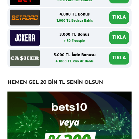
Para Yatırma Bonusu
4.000 TL Bonus
TIKLA
1.000 TL Bedava Bahis
3.000 TL Bonus
TIKLA
+ 50 Freespin
5.000 TL İade Bonusu
TIKLA
+ 1000 TL Risksiz Bahis
HEMEN GEL 20 BİN TL SENİN OLSUN