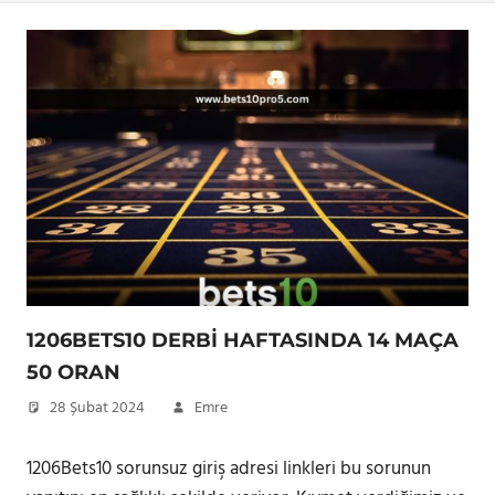
1206BETS10 DERBI HAFTASINDA 14 MAÇA
50 ORAN
28 Şubat 2024
Emre
1206Bets10 sorunsuz giriş adresi linkleri bu sorunun