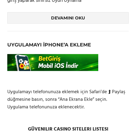
giriş yaparak sınırsız oyun oynama
DEVAMINI OKU
UYGULAMAYI IPHONE’A EKLEME
Uygulamayı telefonunuza eklemek için Safari’de ⮭ Paylaş
düğmesine basın, sonra “Ana Ekrana Ekle” seçin.
Uygulama telefonunuza eklenecektir.
GÜVENILIR CASINO SITELERI LISTESI