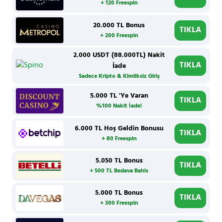
+ 120 Freespin
20.000 TL Bonus
TIKLA
+ 200 Freespin
2.000 USDT (88.000TL) Nakit
TIKLA
İade
Sadece Kripto & Kimliksiz Giriş
5.000 TL 'Ye Varan
TIKLA
%100 Nakit İade!
6.000 TL Hoş Geldin Bonusu
TIKLA
+ 80 Freespin
5.050 TL Bonus
TIKLA
+ 500 TL Bedava Bahis
5.000 TL Bonus
TIKLA
+ 300 Freespin