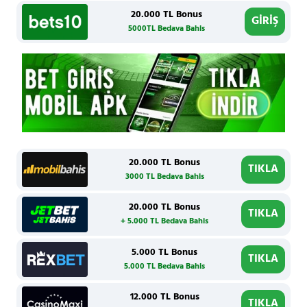
20.000 TL Bonus
GİRİŞ
5000TL Bedava Bahis
20.000 TL Bonus
TIKLA
3000 TL Bedava Bahis
20.000 TL Bonus
TIKLA
+ 5.000 TL Bedava Bahis
5.000 TL Bonus
TIKLA
5.000 TL Bedava Bahis
12.000 TL Bonus
TIKLA