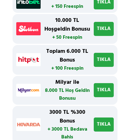
TIKLA
+ 150 Freespin
10.000 TL
Hoşgeldin Bonusu
TIKLA
+ 50 Freespin
Toplam 6.000 TL
Bonus
TIKLA
+ 100 Freespin
Milyar ile
TIKLA
8.000 TL Hoş Geldin
Bonusu
3000 TL %300
Bonus
TIKLA
+ 3000 TL Bedava
Bahis