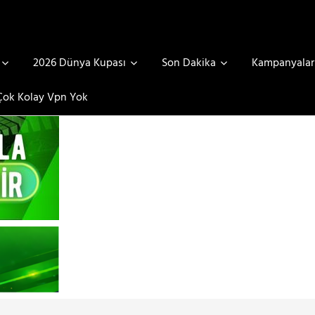
2026 Dünya Kupası
Son Dakika
Kampanyalar
 Çok Kolay Vpn Yok