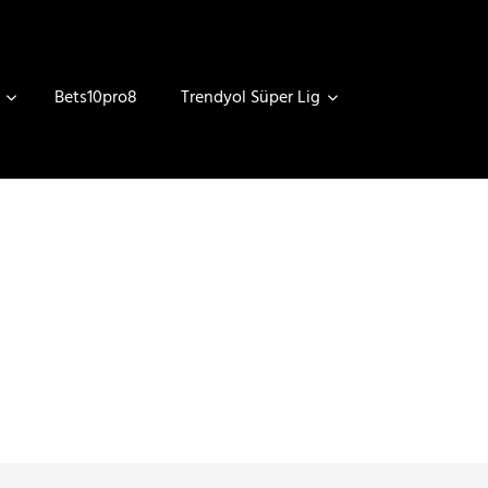
Bets10pro8
Trendyol Süper Lig