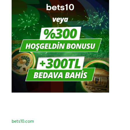
bets10.com