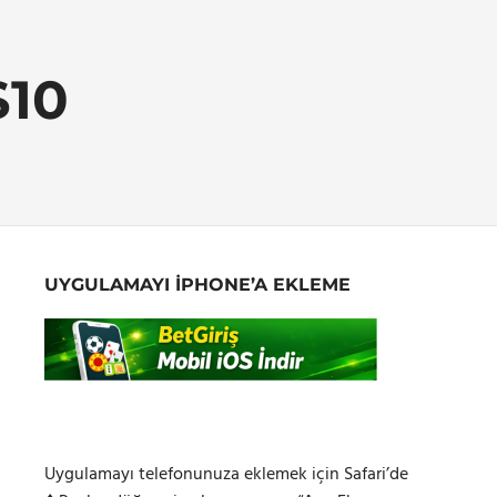
S10
UYGULAMAYI IPHONE’A EKLEME
Uygulamayı telefonunuza eklemek için Safari’de