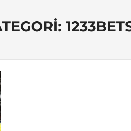
ATEGORI:
1233BET