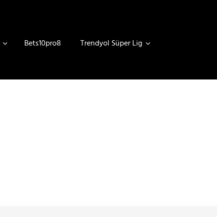
Bets10pro8
Trendyol Süper Lig