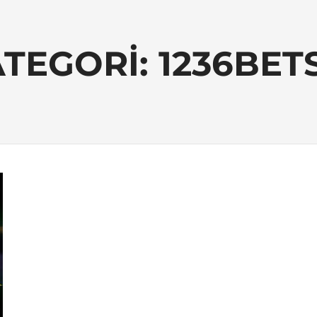
ATEGORI:
1236BET