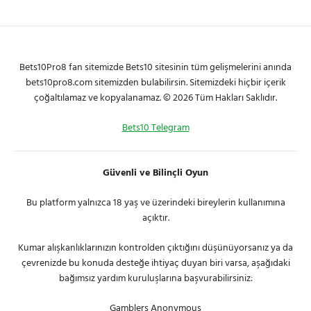
Bets10Pro8 fan sitemizde Bets10 sitesinin tüm gelişmelerini anında
bets10pro8.com sitemizden bulabilirsin. Sitemizdeki hiçbir içerik
çoğaltılamaz ve kopyalanamaz. © 2026 Tüm Hakları Saklıdır.
Bets10 Telegram
Güvenli ve Bilinçli Oyun
Bu platform yalnızca 18 yaş ve üzerindeki bireylerin kullanımına
açıktır.
Kumar alışkanlıklarınızın kontrolden çıktığını düşünüyorsanız ya da
çevrenizde bu konuda desteğe ihtiyaç duyan biri varsa, aşağıdaki
bağımsız yardım kuruluşlarına başvurabilirsiniz:
Gamblers Anonymous