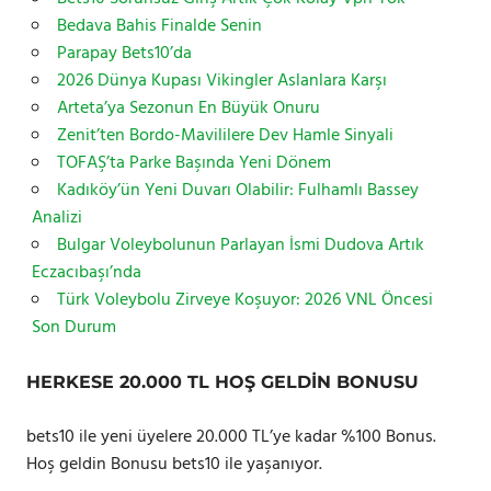
Bedava Bahis Finalde Senin
Parapay Bets10’da
2026 Dünya Kupası Vikingler Aslanlara Karşı
Arteta’ya Sezonun En Büyük Onuru
Zenit’ten Bordo-Mavililere Dev Hamle Sinyali
TOFAŞ’ta Parke Başında Yeni Dönem
Kadıköy’ün Yeni Duvarı Olabilir: Fulhamlı Bassey
Analizi
Bulgar Voleybolunun Parlayan İsmi Dudova Artık
Eczacıbaşı’nda
Türk Voleybolu Zirveye Koşuyor: 2026 VNL Öncesi
Son Durum
HERKESE 20.000 TL HOŞ GELDIN BONUSU
bets10 ile yeni üyelere 20.000 TL’ye kadar %100 Bonus.
Hoş geldin Bonusu bets10 ile yaşanıyor.