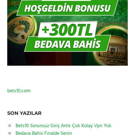
bets10.com
SON YAZILAR
Bets10 Sorunsuz Giriş Artık Çok Kolay Vpn Yok
Bedava Bahis Finalde Senin