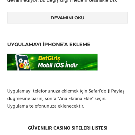
devam ediyor. Bu değişikliğin nedeni kesinlikle btk
DEVAMINI OKU
UYGULAMAYI IPHONE’A EKLEME
Uygulamayı telefonunuza eklemek için Safari’de ⮭ Paylaş
düğmesine basın, sonra “Ana Ekrana Ekle” seçin.
Uygulama telefonunuza eklenecektir.
GÜVENILIR CASINO SITELERI LISTESI