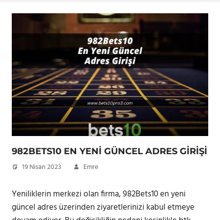
982BETS10 EN YENI GÜNCEL ADRES GIRIŞI
19 Nisan 2023
Emre
Yeniliklerin merkezi olan firma, 982Bets10 en yeni
güncel adres üzerinden ziyaretlerinizi kabul etmeye