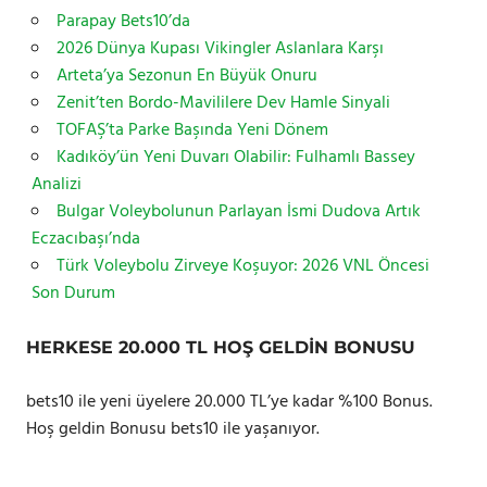
Parapay Bets10’da
2026 Dünya Kupası Vikingler Aslanlara Karşı
Arteta’ya Sezonun En Büyük Onuru
Zenit’ten Bordo-Mavililere Dev Hamle Sinyali
TOFAŞ’ta Parke Başında Yeni Dönem
Kadıköy’ün Yeni Duvarı Olabilir: Fulhamlı Bassey
Analizi
Bulgar Voleybolunun Parlayan İsmi Dudova Artık
Eczacıbaşı’nda
Türk Voleybolu Zirveye Koşuyor: 2026 VNL Öncesi
Son Durum
HERKESE 20.000 TL HOŞ GELDIN BONUSU
bets10 ile yeni üyelere 20.000 TL’ye kadar %100 Bonus.
Hoş geldin Bonusu bets10 ile yaşanıyor.