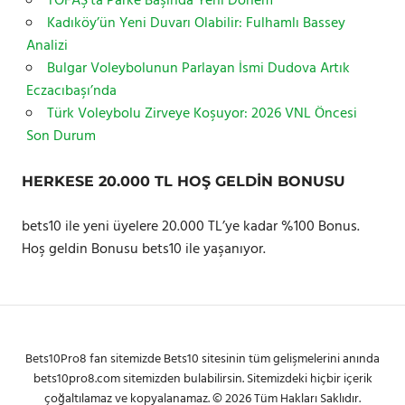
TOFAŞ’ta Parke Başında Yeni Dönem
Kadıköy’ün Yeni Duvarı Olabilir: Fulhamlı Bassey
Analizi
Bulgar Voleybolunun Parlayan İsmi Dudova Artık
Eczacıbaşı’nda
Türk Voleybolu Zirveye Koşuyor: 2026 VNL Öncesi
Son Durum
HERKESE 20.000 TL HOŞ GELDIN BONUSU
bets10 ile yeni üyelere 20.000 TL’ye kadar %100 Bonus.
Hoş geldin Bonusu bets10 ile yaşanıyor.
Bets10Pro8 fan sitemizde Bets10 sitesinin tüm gelişmelerini anında
bets10pro8.com sitemizden bulabilirsin. Sitemizdeki hiçbir içerik
çoğaltılamaz ve kopyalanamaz. © 2026 Tüm Hakları Saklıdır.