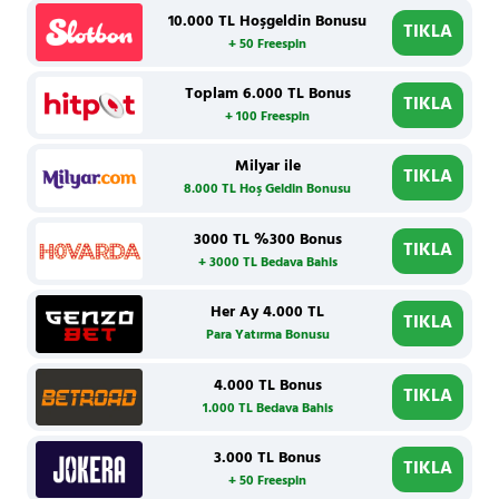
10.000 TL Hoşgeldin Bonusu
TIKLA
+ 50 Freespin
Toplam 6.000 TL Bonus
TIKLA
+ 100 Freespin
Milyar ile
TIKLA
8.000 TL Hoş Geldin Bonusu
3000 TL %300 Bonus
TIKLA
+ 3000 TL Bedava Bahis
Her Ay 4.000 TL
TIKLA
Para Yatırma Bonusu
4.000 TL Bonus
TIKLA
1.000 TL Bedava Bahis
3.000 TL Bonus
TIKLA
+ 50 Freespin