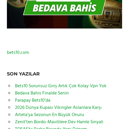
bets10.com
SON YAZILAR
Bets10 Sorunsuz Giriş Artık Çok Kolay Vpn Yok
Bedava Bahis Finalde Senin
Parapay Bets10’da
2026 Dünya Kupası Vikingler Aslanlara Karşı
Arteta’ya Sezonun En Büyük Onuru
Zenit’ten Bordo-Mavililere Dev Hamle Sinyali