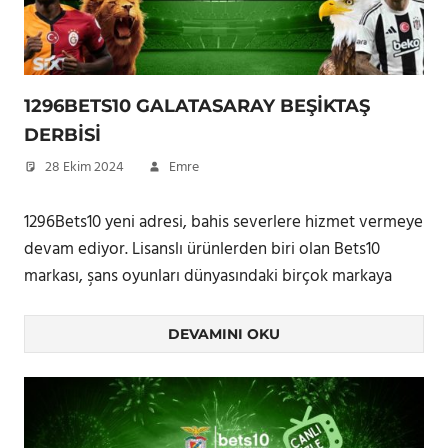
1296BETS10 GALATASARAY BEŞIKTAŞ
DERBISI
28 Ekim 2024
Emre
1296Bets10 yeni adresi, bahis severlere hizmet vermeye
devam ediyor. Lisanslı ürünlerden biri olan Bets10
markası, şans oyunları dünyasındaki birçok markaya
DEVAMINI OKU