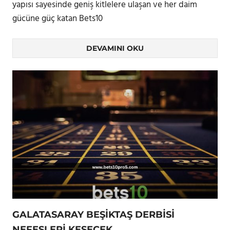
yapısı sayesinde geniş kitlelere ulaşan ve her daim
gücüne güç katan Bets10
DEVAMINI OKU
GALATASARAY BEŞIKTAŞ DERBISI
NEFESLERI KESECEK