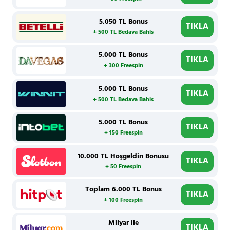
5.050 TL Bonus
TIKLA
+ 500 TL Bedava Bahis
5.000 TL Bonus
TIKLA
+ 300 Freespin
5.000 TL Bonus
TIKLA
+ 500 TL Bedava Bahis
5.000 TL Bonus
TIKLA
+ 150 Freespin
10.000 TL Hoşgeldin Bonusu
TIKLA
+ 50 Freespin
Toplam 6.000 TL Bonus
TIKLA
+ 100 Freespin
Milyar ile
TIKLA