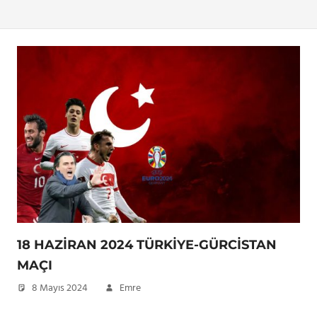
18 HAZIRAN 2024 TÜRKIYE-GÜRCISTAN
MAÇI
8 Mayıs 2024
Emre