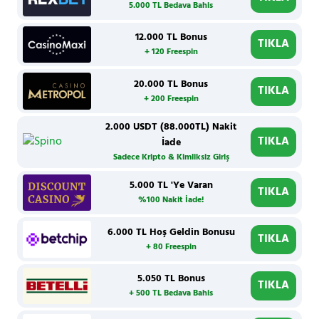
5.000 TL Bedava Bahis
12.000 TL Bonus
TIKLA
+ 120 Freespin
20.000 TL Bonus
TIKLA
+ 200 Freespin
2.000 USDT (88.000TL) Nakit
TIKLA
İade
Sadece Kripto & Kimliksiz Giriş
5.000 TL 'Ye Varan
TIKLA
%100 Nakit İade!
6.000 TL Hoş Geldin Bonusu
TIKLA
+ 80 Freespin
5.050 TL Bonus
TIKLA
+ 500 TL Bedava Bahis