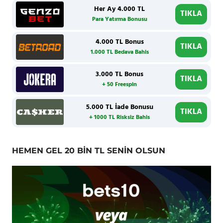
Her Ay 4.000 TL
TIKLA
Para Yatırma Bonusu
4.000 TL Bonus
TIKLA
1.000 TL Bedava Bahis
3.000 TL Bonus
TIKLA
+ 50 Freespin
5.000 TL İade Bonusu
TIKLA
+ 1000 TL Risksiz Bahis
HEMEN GEL 20 BİN TL SENİN OLSUN