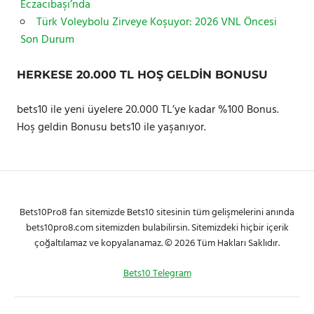
Eczacıbaşı’nda
Türk Voleybolu Zirveye Koşuyor: 2026 VNL Öncesi
Son Durum
HERKESE 20.000 TL HOŞ GELDIN BONUSU
bets10 ile yeni üyelere 20.000 TL’ye kadar %100 Bonus.
Hoş geldin Bonusu bets10 ile yaşanıyor.
Bets10Pro8 fan sitemizde Bets10 sitesinin tüm gelişmelerini anında
bets10pro8.com sitemizden bulabilirsin. Sitemizdeki hiçbir içerik
çoğaltılamaz ve kopyalanamaz. © 2026 Tüm Hakları Saklıdır.
Bets10 Telegram