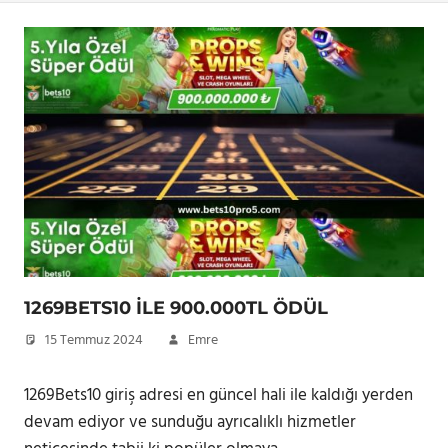
1269BETS10 ILE 900.000TL ÖDÜL
15 Temmuz 2024
Emre
1269Bets10 giriş adresi en güncel hali ile kaldığı yerden
devam ediyor ve sunduğu ayrıcalıklı hizmetler