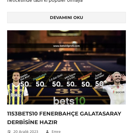
neticesinde tabii ki popüler olmaya
DEVAMINI OKU
1153BETS10 FENERBAHÇE GALATASARAY
DERBISINE HAZIR
20 Aralık 2023
Emre