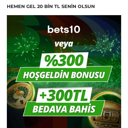
HEMEN GEL 20 BİN TL SENİN OLSUN