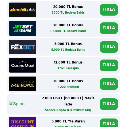
20.000 TL Bonus
TIKLA
3000 TL Bedava Bahis
20.000 TL Bonus
TIKLA
+ 5.000 TL Bedava Bahis
5.000 TL Bonus
TIKLA
5.000 TL Bedava Bahis
12.000 TL Bonus
TIKLA
+ 120 Freespin
20.000 TL Bonus
TIKLA
+ 200 Freespin
2.000 USDT (88.000TL) Nakit
TIKLA
İade
Sadece Kripto & Kimliksiz Giriş
5.000 TL 'Ye Varan
TIKLA