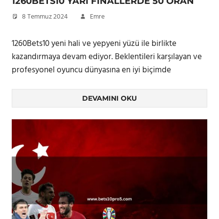
1260BETS10 YARI FINALLERDE 50 ORAN
8 Temmuz 2024
Emre
1260Bets10 yeni hali ve yepyeni yüzü ile birlikte
kazandırmaya devam ediyor. Beklentileri karşılayan ve
profesyonel oyuncu dünyasına en iyi biçimde
DEVAMINI OKU