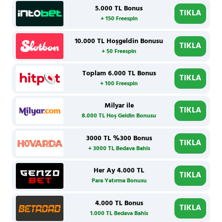
5.000 TL Bonus
TIKLA
+ 150 Freespin
10.000 TL Hoşgeldin Bonusu
TIKLA
+ 50 Freespin
Toplam 6.000 TL Bonus
TIKLA
+ 100 Freespin
Milyar ile
TIKLA
8.000 TL Hoş Geldin Bonusu
3000 TL %300 Bonus
TIKLA
+ 3000 TL Bedava Bahis
Her Ay 4.000 TL
TIKLA
Para Yatırma Bonusu
4.000 TL Bonus
TIKLA
1.000 TL Bedava Bahis