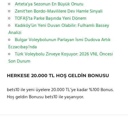
Arteta’ya Sezonun En Büyük Onuru
Zenit’ten Bordo-Mavililere Dev Hamle Sinyali
TOFAŞ’ta Parke Başında Yeni Dönem
Kadıköy’ün Yeni Duvarı Olabilir: Fulhamlı Bassey
Analizi
Bulgar Voleybolunun Parlayan İsmi Dudova Artık
Eczacıbaşı’nda
Türk Voleybolu Zirveye Koşuyor: 2026 VNL Öncesi
Son Durum
HERKESE 20.000 TL HOŞ GELDIN BONUSU
bets10 ile yeni üyelere 20.000 TL’ye kadar %100 Bonus.
Hoş geldin Bonusu bets10 ile yaşanıyor.