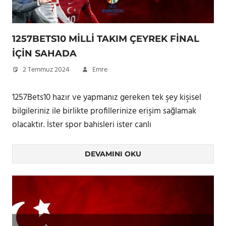
1257BETS10 MILLI TAKIM ÇEYREK FINAL
İÇIN SAHADA
2 Temmuz 2024
Emre
1257Bets10 hazır ve yapmanız gereken tek şey kişisel
bilgileriniz ile birlikte profillerinize erişim sağlamak
olacaktır. İster spor bahisleri ister canlı
DEVAMINI OKU