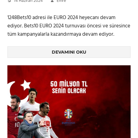
14 Haziran 2024
Emre
1248Bets10 adresi ile EURO 2024 heyecanı devam
ediyor. Bets10 EURO 2024 turnuvası öncesi ve süresince
tüm kampanyalarla kazandırmaya devam ediyor.
DEVAMINI OKU