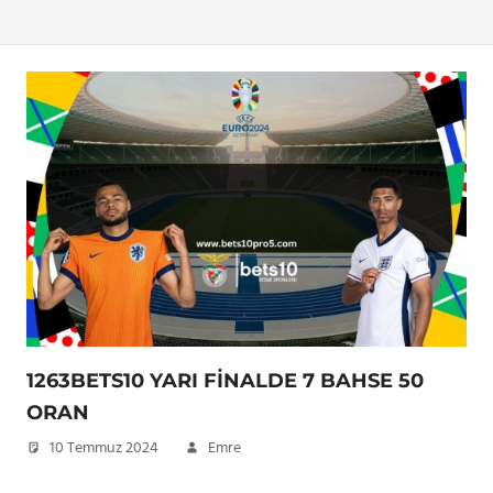
1263BETS10 YARI FINALDE 7 BAHSE 50
ORAN
10 Temmuz 2024
Emre