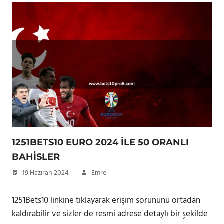
1251BETS10 EURO 2024 ILE 50 ORANLI
BAHISLER
19 Haziran 2024
Emre
1251Bets10 linkine tıklayarak erişim sorununu ortadan
kaldırabilir ve sizler de resmi adrese detaylı bir şekilde