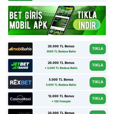
20.000 TL Bonus
TIKLA
3000 TL Bedava Bahis
20.000 TL Bonus
TIKLA
+ 5.000 TL Bedava Bahis
5.000 TL Bonus
TIKLA
5.000 TL Bedava Bahis
12.000 TL Bonus
TIKLA
+ 120 Freespin
20.000 TL Bonus