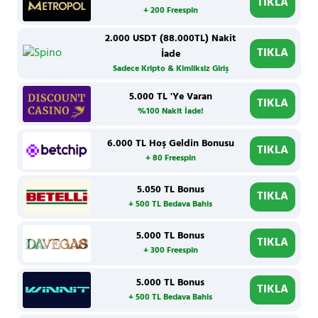
TIKLA
+ 200 Freespin
2.000 USDT (88.000TL) Nakit
TIKLA
İade
Sadece Kripto & Kimliksiz Giriş
5.000 TL 'Ye Varan
TIKLA
%100 Nakit İade!
6.000 TL Hoş Geldin Bonusu
TIKLA
+ 80 Freespin
5.050 TL Bonus
TIKLA
+ 500 TL Bedava Bahis
5.000 TL Bonus
TIKLA
+ 300 Freespin
5.000 TL Bonus
TIKLA
+ 500 TL Bedava Bahis