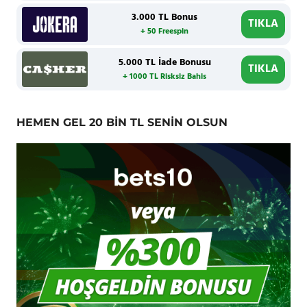
3.000 TL Bonus
TIKLA
+ 50 Freespin
5.000 TL İade Bonusu
TIKLA
+ 1000 TL Risksiz Bahis
HEMEN GEL 20 BİN TL SENİN OLSUN