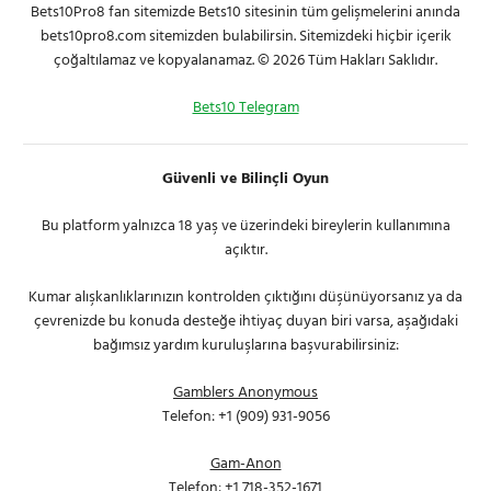
Bets10Pro8 fan sitemizde Bets10 sitesinin tüm gelişmelerini anında
bets10pro8.com sitemizden bulabilirsin. Sitemizdeki hiçbir içerik
çoğaltılamaz ve kopyalanamaz. © 2026 Tüm Hakları Saklıdır.
Bets10 Telegram
Güvenli ve Bilinçli Oyun
Bu platform yalnızca 18 yaş ve üzerindeki bireylerin kullanımına
açıktır.
Kumar alışkanlıklarınızın kontrolden çıktığını düşünüyorsanız ya da
çevrenizde bu konuda desteğe ihtiyaç duyan biri varsa, aşağıdaki
bağımsız yardım kuruluşlarına başvurabilirsiniz:
Gamblers Anonymous
Telefon: +1 (909) 931-9056
Gam-Anon
Telefon: +1 718-352-1671