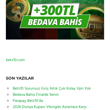
bets10.com
SON YAZILAR
Bets10 Sorunsuz Giriş Artık Çok Kolay Vpn Yok
Bedava Bahis Finalde Senin
Parapay Bets10’da
2026 Dünya Kupası Vikingler Aslanlara Karşı