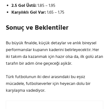
2.5 Gol Üstü:
1.85 – 1.95
Karşılıklı Gol Var:
1.65 – 1.75
Sonuç ve Beklentiler
Bu büyük finalde, küçük detaylar ve anlık bireysel
performanslar kupanın kaderini belirleyecektir. Her
iki takım da kazanmak için hazır olsa da, ilk golü atan
tarafın bir adım öne geçeceği aşikâr.
Türk futbolunun iki devi arasındaki bu eşsiz
mücadele, futbolseverler için heyecan dolu bir
karşılaşma vadediyor.