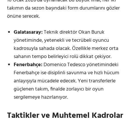
10 Ocak 2026’da oynanacak bu büyük final, her iki
takımın da sezon başındaki form durumlarını gözler
önüne serecek.
Galatasaray:
Teknik direktör Okan Buruk
yönetiminde, yetenekli ve tecrübeli oyuncu
kadrosuyla sahada olacak. Özellikle merkez orta
sahanın tempo belirleyici rolü dikkat çekiyor.
Fenerbahçe:
Domenico Tedesco yönetimindeki
Fenerbahçe ise disiplinli savunma ve hızlı hücum
anlayışıyla mücadele edecek. Yeni transferlerle
güçlenen takım, finalde zorlayıcı bir oyun
sergilemeye hazırlanıyor.
Taktikler ve Muhtemel Kadrolar