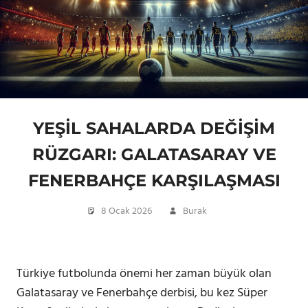
YEŞIL SAHALARDA DEĞIŞIM
RÜZGARI: GALATASARAY VE
FENERBAHÇE KARŞILAŞMASI
8 Ocak 2026
Burak
Bets10
Türkiye futbolunda önemi her zaman büyük olan
Galatasaray ve Fenerbahçe derbisi, bu kez Süper