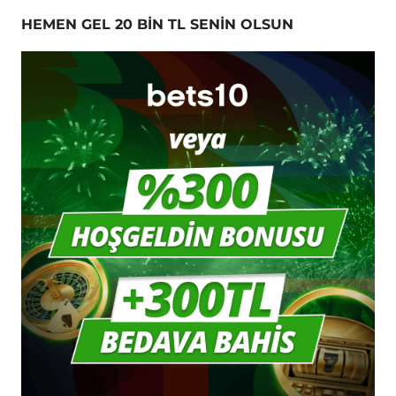
HEMEN GEL 20 BİN TL SENİN OLSUN