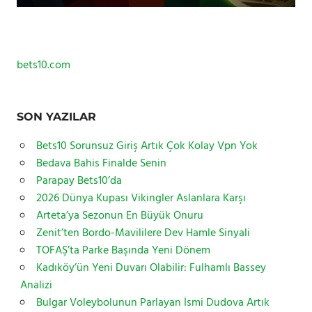
bets10.com
SON YAZILAR
Bets10 Sorunsuz Giriş Artık Çok Kolay Vpn Yok
Bedava Bahis Finalde Senin
Parapay Bets10’da
2026 Dünya Kupası Vikingler Aslanlara Karşı
Arteta’ya Sezonun En Büyük Onuru
Zenit’ten Bordo-Mavililere Dev Hamle Sinyali
TOFAŞ’ta Parke Başında Yeni Dönem
Kadıköy’ün Yeni Duvarı Olabilir: Fulhamlı Bassey
Analizi
Bulgar Voleybolunun Parlayan İsmi Dudova Artık