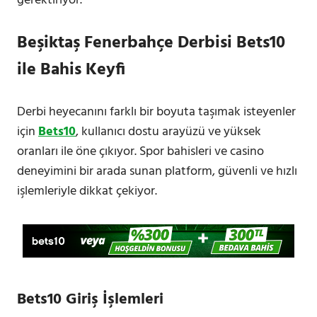
gerektiriyor.
Beşiktaş Fenerbahçe Derbisi Bets10
ile Bahis Keyfi
Derbi heyecanını farklı bir boyuta taşımak isteyenler
için
Bets10
, kullanıcı dostu arayüzü ve yüksek
oranları ile öne çıkıyor. Spor bahisleri ve casino
deneyimini bir arada sunan platform, güvenli ve hızlı
işlemleriyle dikkat çekiyor.
Bets10 Giriş İşlemleri