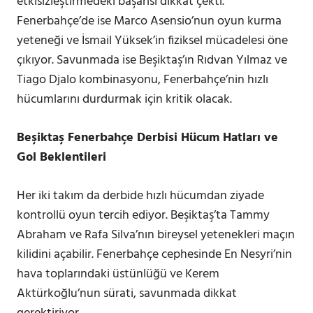
etkisizleştirmedeki başarısı dikkat çekti.
Fenerbahçe’de ise Marco Asensio’nun oyun kurma
yeteneği ve İsmail Yüksek’in fiziksel mücadelesi öne
çıkıyor. Savunmada ise Beşiktaş’ın Rıdvan Yılmaz ve
Tiago Djalo kombinasyonu, Fenerbahçe’nin hızlı
hücumlarını durdurmak için kritik olacak.
Beşiktaş Fenerbahçe Derbisi Hücum Hatları ve
Gol Beklentileri
Her iki takım da derbide hızlı hücumdan ziyade
kontrollü oyun tercih ediyor. Beşiktaş’ta Tammy
Abraham ve Rafa Silva’nın bireysel yetenekleri maçın
kilidini açabilir. Fenerbahçe cephesinde En Nesyri’nin
hava toplarındaki üstünlüğü ve Kerem
Aktürkoğlu’nun sürati, savunmada dikkat