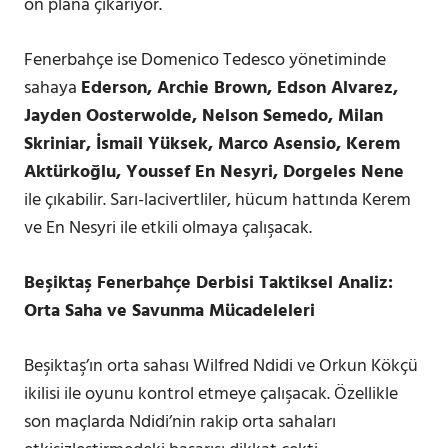
ön plana çıkarıyor.
Fenerbahçe ise Domenico Tedesco yönetiminde
sahaya
Ederson, Archie Brown, Edson Alvarez,
Jayden Oosterwolde, Nelson Semedo, Milan
Skriniar, İsmail Yüksek, Marco Asensio, Kerem
Aktürkoğlu, Youssef En Nesyri, Dorgeles Nene
ile çıkabilir. Sarı-lacivertliler, hücum hattında Kerem
ve En Nesyri ile etkili olmaya çalışacak.
Beşiktaş Fenerbahçe Derbisi Taktiksel Analiz:
Orta Saha ve Savunma Mücadeleleri
Beşiktaş’ın orta sahası Wilfred Ndidi ve Orkun Kökçü
ikilisi ile oyunu kontrol etmeye çalışacak. Özellikle
son maçlarda Ndidi’nin rakip orta sahaları