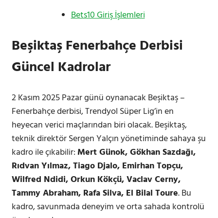
Bets10 Giriş İşlemleri
Beşiktaş Fenerbahçe Derbisi
Güncel Kadrolar
2 Kasım 2025 Pazar günü oynanacak Beşiktaş –
Fenerbahçe derbisi, Trendyol Süper Lig’in en
heyecan verici maçlarından biri olacak. Beşiktaş,
teknik direktör Sergen Yalçın yönetiminde sahaya şu
kadro ile çıkabilir:
Mert Günok, Gökhan Sazdağı,
Rıdvan Yılmaz, Tiago Djalo, Emirhan Topçu,
Wilfred Ndidi, Orkun Kökçü, Vaclav Cerny,
Tammy Abraham, Rafa Silva, El Bilal Toure
. Bu
kadro, savunmada deneyim ve orta sahada kontrolü