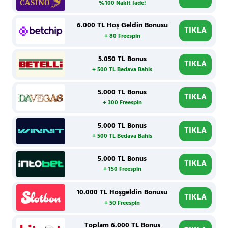
%100 Nakit İade!
6.000 TL Hoş Geldin Bonusu
TIKLA
+ 80 Freespin
5.050 TL Bonus
TIKLA
+ 500 TL Bedava Bahis
5.000 TL Bonus
TIKLA
+ 300 Freespin
5.000 TL Bonus
TIKLA
+ 500 TL Bedava Bahis
5.000 TL Bonus
TIKLA
+ 150 Freespin
10.000 TL Hoşgeldin Bonusu
TIKLA
+ 50 Freespin
Toplam 6.000 TL Bonus