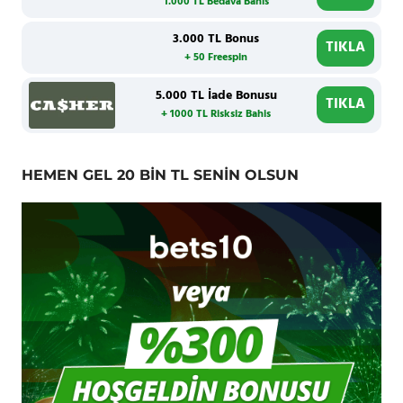
1.000 TL Bedava Bahis
3.000 TL Bonus
TIKLA
+ 50 Freespin
5.000 TL İade Bonusu
TIKLA
+ 1000 TL Risksiz Bahis
HEMEN GEL 20 BİN TL SENİN OLSUN