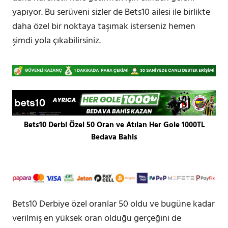
yapıyor. Bu serüveni sizler de Bets10 ailesi ile birlikte
daha özel bir noktaya taşımak isterseniz hemen
şimdi yola çıkabilirsiniz.
Bets10 Derbi Özel 50 Oran ve Atılan Her Gole 1000TL
Bedava Bahis
Bets10 Derbiye özel oranlar 50 oldu ve bugüne kadar
verilmiş en yüksek oran olduğu gerçeğini de