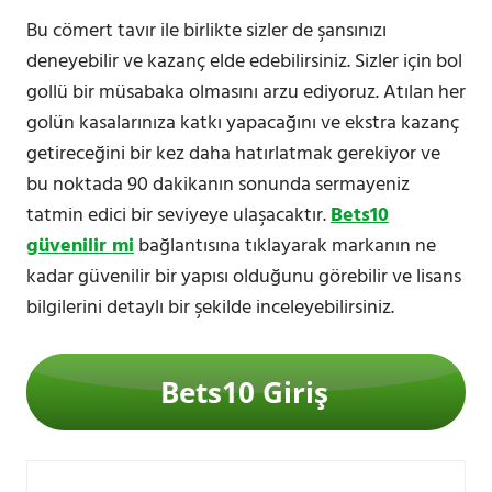
Bu cömert tavır ile birlikte sizler de şansınızı
deneyebilir ve kazanç elde edebilirsiniz. Sizler için bol
gollü bir müsabaka olmasını arzu ediyoruz. Atılan her
golün kasalarınıza katkı yapacağını ve ekstra kazanç
getireceğini bir kez daha hatırlatmak gerekiyor ve
bu noktada 90 dakikanın sonunda sermayeniz
tatmin edici bir seviyeye ulaşacaktır.
Bets10
güvenilir mi
bağlantısına tıklayarak markanın ne
kadar güvenilir bir yapısı olduğunu görebilir ve lisans
bilgilerini detaylı bir şekilde inceleyebilirsiniz.