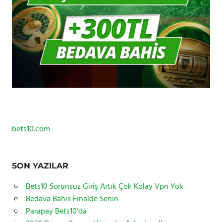
bets10.com
SON YAZILAR
Bets10 Sorunsuz Giriş Artık Çok Kolay Vpn Yok
Bedava Bahis Finalde Senin
Parapay Bets10’da