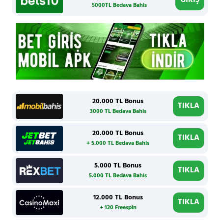
GİRİŞ
5000TL Bedava Bahis
20.000 TL Bonus
TIKLA
3000 TL Bedava Bahis
20.000 TL Bonus
TIKLA
+ 5.000 TL Bedava Bahis
5.000 TL Bonus
TIKLA
5.000 TL Bedava Bahis
12.000 TL Bonus
TIKLA
+ 120 Freespin