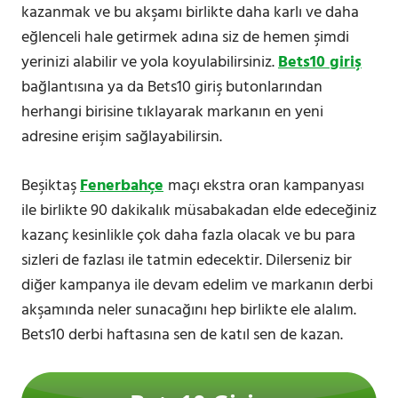
kazanmak ve bu akşamı birlikte daha karlı ve daha
eğlenceli hale getirmek adına siz de hemen şimdi
yerinizi alabilir ve yola koyulabilirsiniz.
Bets10 giriş
bağlantısına ya da Bets10 giriş butonlarından
herhangi birisine tıklayarak markanın en yeni
adresine erişim sağlayabilirsin.
Beşiktaş
Fenerbahçe
maçı ekstra oran kampanyası
ile birlikte 90 dakikalık müsabakadan elde edeceğiniz
kazanç kesinlikle çok daha fazla olacak ve bu para
sizleri de fazlası ile tatmin edecektir. Dilerseniz bir
diğer kampanya ile devam edelim ve markanın derbi
akşamında neler sunacağını hep birlikte ele alalım.
Bets10 derbi haftasına sen de katıl sen de kazan.