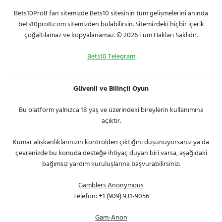
Bets10Pro8 fan sitemizde Bets10 sitesinin tüm gelişmelerini anında
bets10pro8.com sitemizden bulabilirsin. Sitemizdeki hiçbir içerik
çoğaltılamaz ve kopyalanamaz. © 2026 Tüm Hakları Saklıdır.
Bets10 Telegram
Güvenli ve Bilinçli Oyun
Bu platform yalnızca 18 yaş ve üzerindeki bireylerin kullanımına
açıktır.
Kumar alışkanlıklarınızın kontrolden çıktığını düşünüyorsanız ya da
çevrenizde bu konuda desteğe ihtiyaç duyan biri varsa, aşağıdaki
bağımsız yardım kuruluşlarına başvurabilirsiniz:
Gamblers Anonymous
Telefon: +1 (909) 931-9056