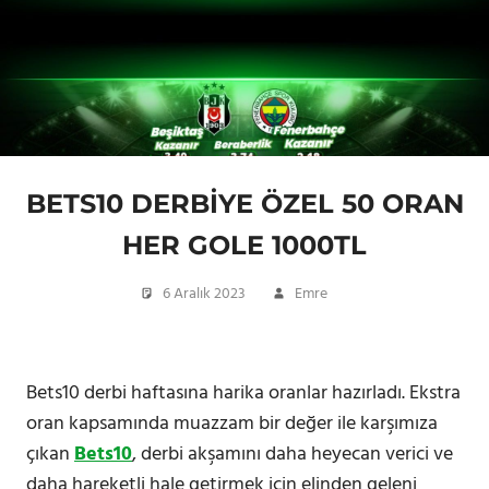
BETS10 DERBIYE ÖZEL 50 ORAN
HER GOLE 1000TL
6 Aralık 2023
Emre
Bets10 Derbi
,
Beşiktaş
,
Beşiktaş
Fenerbahçe
Derbisi
,
Best10
,
Bets10 derbi haftasına harika oranlar hazırladı. Ekstra
Bets10 giriş
,
Bets10 güvenilir
oran kapsamında muazzam bir değer ile karşımıza
mi
,
Bets10
çıkan
Bets10
, derbi akşamını daha heyecan verici ve
Yorumlar
,
daha hareketli hale getirmek için elinden geleni
Fenerbahçe