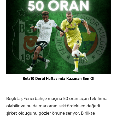
Bets10 Derbi Haftasında Kazanan Sen Ol
Beşiktaş Fenerbahçe maçına 50 oran açan tek firma
olabilir ve bu da markanın sektördeki en değerli
şirket olduğunu gözler önüne seriyor. Birlikte