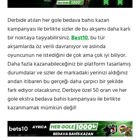
Derbide atılan her gole bedava bahis kazan
kampanyası ile birlikte sizler de bu akşamı daha karlı
bir noktaya taşıyabilirsiniz.
Best10
, bu tür
akşamlarda öz verili davranıyor ve aslında
oyuncunun ne istediğini de çok ama çok iyi biliyor.
Daha fazla kazanabileceğiniz bir platform tasarlamış
durumdalar ve sizler de markadaki yerinizi aldığınız
andan itibaren bu gerçeği daha çarpıcı bir şekilde
fark ediyor olacaksınız. Derbiye özel 50 oran ve her
gole ekstra bedava bahis kampanyası ile birlikte
kazanmamak mümkün değil!