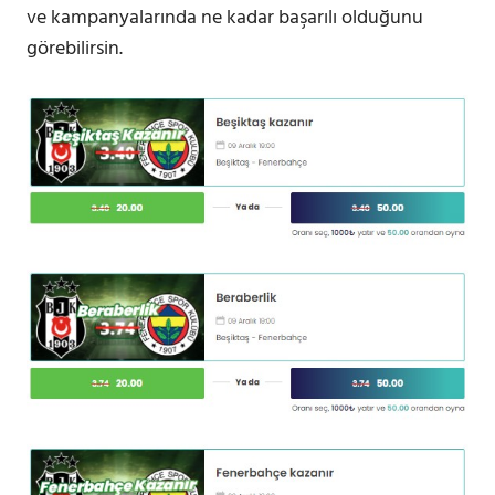
ve kampanyalarında ne kadar başarılı olduğunu
görebilirsin.