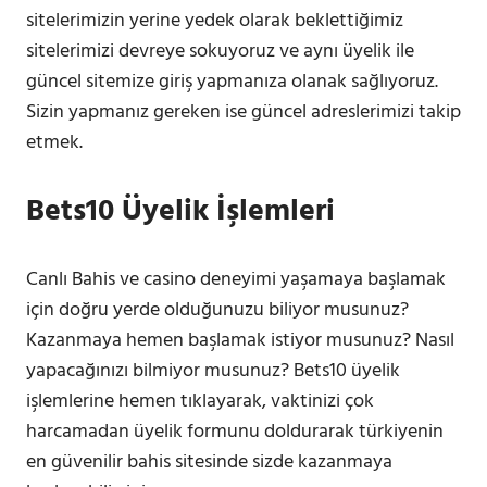
sitelerimizin yerine yedek olarak beklettiğimiz
sitelerimizi devreye sokuyoruz ve aynı üyelik ile
güncel sitemize giriş yapmanıza olanak sağlıyoruz.
Sizin yapmanız gereken ise güncel adreslerimizi takip
etmek.
Bets10 Üyelik İşlemleri
Canlı Bahis ve casino deneyimi yaşamaya başlamak
için doğru yerde olduğunuzu biliyor musunuz?
Kazanmaya hemen başlamak istiyor musunuz? Nasıl
yapacağınızı bilmiyor musunuz? Bets10 üyelik
işlemlerine hemen tıklayarak, vaktinizi çok
harcamadan üyelik formunu doldurarak türkiyenin
en güvenilir bahis sitesinde sizde kazanmaya