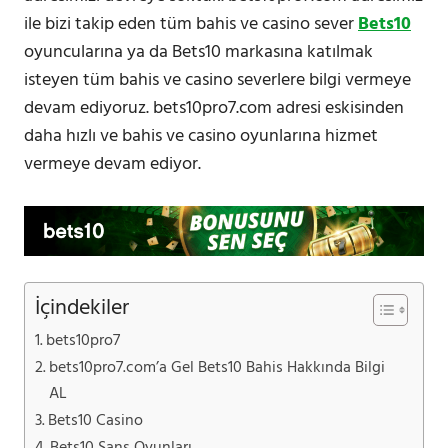
ile bizi takip eden tüm bahis ve casino sever
Bets10
oyuncularına ya da Bets10 markasına katılmak
isteyen tüm bahis ve casino severlere bilgi vermeye
devam ediyoruz. bets10pro7.com adresi eskisinden
daha hızlı ve bahis ve casino oyunlarına hizmet
vermeye devam ediyor.
İçindekiler
bets10pro7
bets10pro7.com’a Gel Bets10 Bahis Hakkında Bilgi
AL
Bets10 Casino