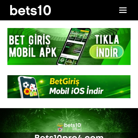
İçeriğe
BETS10
geç
Menü
Türkiye'nin
BAHIS
En
VE
Güvenilir
Şans
CASINO
Oyunları
Sitesi