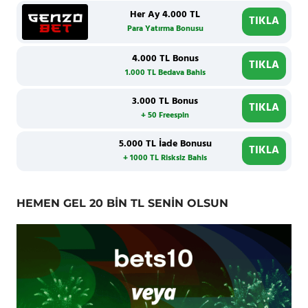
Her Ay 4.000 TL
TIKLA
Para Yatırma Bonusu
4.000 TL Bonus
TIKLA
1.000 TL Bedava Bahis
3.000 TL Bonus
TIKLA
+ 50 Freespin
5.000 TL İade Bonusu
TIKLA
+ 1000 TL Risksiz Bahis
HEMEN GEL 20 BİN TL SENİN OLSUN