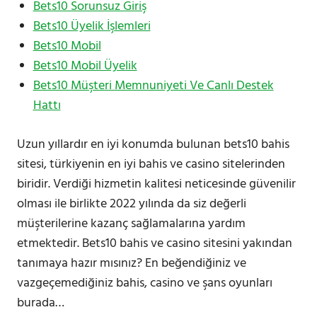
Bets10 Sorunsuz Giriş
Bets10 Üyelik İşlemleri
Bets10 Mobil
Bets10 Mobil Üyelik
Bets10 Müşteri Memnuniyeti Ve Canlı Destek
Hattı
Uzun yıllardır en iyi konumda bulunan bets10 bahis
sitesi, türkiyenin en iyi bahis ve casino sitelerinden
biridir. Verdiği hizmetin kalitesi neticesinde güvenilir
olması ile birlikte 2022 yılında da siz değerli
müşterilerine kazanç sağlamalarına yardım
etmektedir. Bets10 bahis ve casino sitesini yakından
tanımaya hazır mısınız? En beğendiğiniz ve
vazgeçemediğiniz bahis, casino ve şans oyunları
burada…