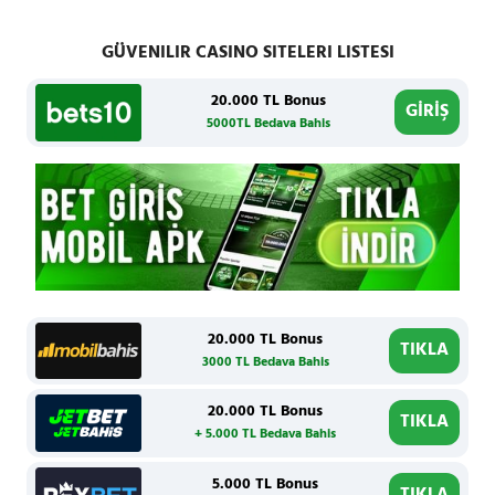
GÜVENILIR CASINO SITELERI LISTESI
20.000 TL Bonus
GİRİŞ
5000TL Bedava Bahis
20.000 TL Bonus
TIKLA
3000 TL Bedava Bahis
20.000 TL Bonus
TIKLA
+ 5.000 TL Bedava Bahis
5.000 TL Bonus
TIKLA