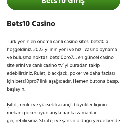
Bets10 Casino
Türkiyenin en önemli canlı casino sitesi bets10 a
hoşgeldiniz. 2022 yılının yeni ve hızlı casino oynama
ve buluşma noktası bets10pro7… en güncel casino
sitelerini ve canlı casino tv’ yi buradan takip
edebilirsiniz. Rulet, blackjack, poker ve daha fazlası
için bets10pro7 link aşağıdadır. Hemen butona basıp,
başlayın.
Işıltılı, renkli ve yüksek kazançlı büyükler liginin
mekanı poker oyunlarıyla harika zamanlar
geçirebilirsiniz. Strateji ve şansın olduğu yerde bende