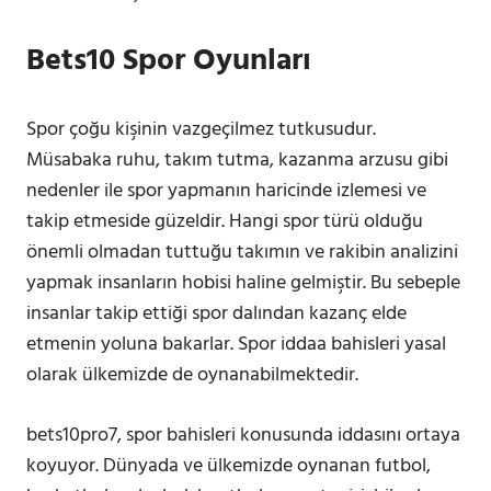
Bets10 Spor Oyunları
Spor çoğu kişinin vazgeçilmez tutkusudur.
Müsabaka ruhu, takım tutma, kazanma arzusu gibi
nedenler ile spor yapmanın haricinde izlemesi ve
takip etmeside güzeldir. Hangi spor türü olduğu
önemli olmadan tuttuğu takımın ve rakibin analizini
yapmak insanların hobisi haline gelmiştir. Bu sebeple
insanlar takip ettiği spor dalından kazanç elde
etmenin yoluna bakarlar. Spor iddaa bahisleri yasal
olarak ülkemizde de oynanabilmektedir.
bets10pro7, spor bahisleri konusunda iddasını ortaya
koyuyor. Dünyada ve ülkemizde oynanan futbol,