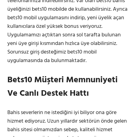
telefonlarınıza indirebilirsiniz. Var olan bets10 bahis
üyeliğinizi bets10 mobilde de kullanabilirsiniz. Ayrıca
bets10 mobil uygulamasını indirip, yeni üyelik açan
kullanıcılara özel yüksek bonus veriyoruz.
Uygulamamızı açtıktan sonra sol tarafta bulunan
yeni üye girişi kısmından hızlıca üye olabilirsiniz.
Sorunsuz giriş desteğimiz bets10 mobil
uygulamasında da bulunmaktadır.
Bets10 Müşteri Memnuniyeti
Ve Canlı Destek Hattı
Bahis severlerin ne istediğini iyi biliyor ona göre
hizmet ediyoruz. Uzun yıllardır sektörün önde gelen
bahis sitesi olmamızdan sebep, kaliteli hizmet