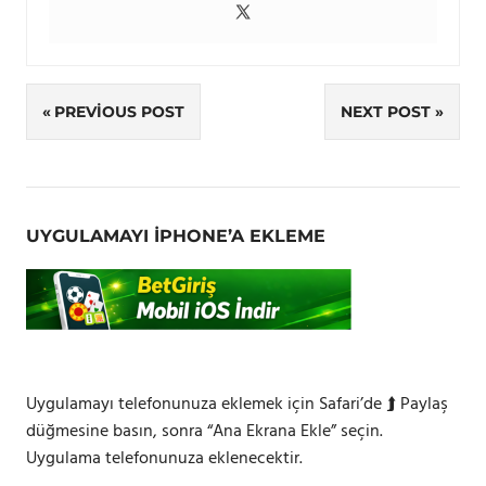
Yazı
PREVIOUS POST
NEXT POST
gezinmesi
UYGULAMAYI IPHONE’A EKLEME
Uygulamayı telefonunuza eklemek için Safari’de ⮭ Paylaş
düğmesine basın, sonra “Ana Ekrana Ekle” seçin.
Uygulama telefonunuza eklenecektir.