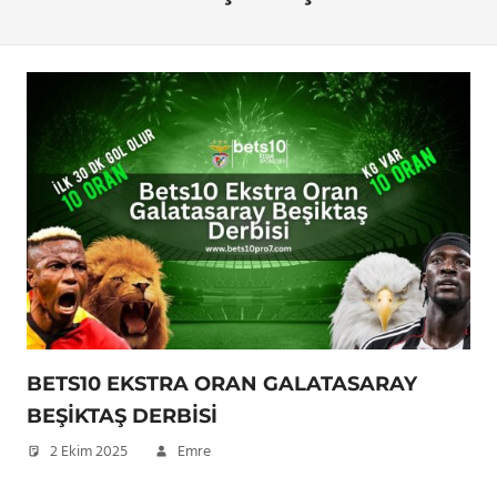
BETS10 EKSTRA ORAN GALATASARAY
BEŞIKTAŞ DERBISI
2 Ekim 2025
Emre