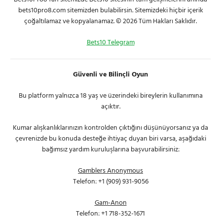
bets10pro8.com sitemizden bulabilirsin. Sitemizdeki hiçbir içerik
çoğaltılamaz ve kopyalanamaz. © 2026 Tüm Hakları Saklıdır.
Bets10 Telegram
Güvenli ve Bilinçli Oyun
Bu platform yalnızca 18 yaş ve üzerindeki bireylerin kullanımına
açıktır.
Kumar alışkanlıklarınızın kontrolden çıktığını düşünüyorsanız ya da
çevrenizde bu konuda desteğe ihtiyaç duyan biri varsa, aşağıdaki
bağımsız yardım kuruluşlarına başvurabilirsiniz:
Gamblers Anonymous
Telefon: +1 (909) 931-9056
Gam-Anon
Telefon: +1 718-352-1671