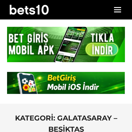
İçeriğe
BETS10
geç
Menü
Türkiye'nin
BAHIS
En
VE
Güvenilir
Şans
CASINO
Oyunları
Sitesi
KATEGORI:
GALATASARAY –
BEŞIKTAŞ