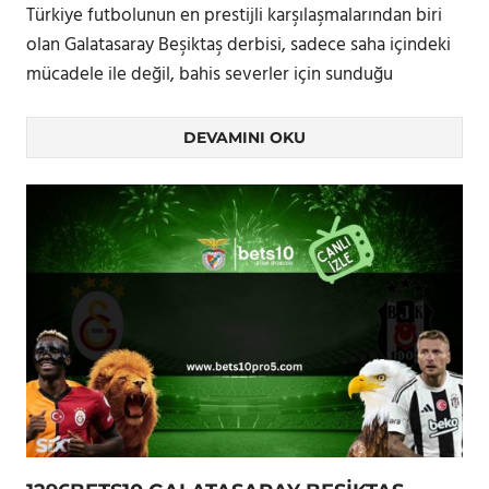
Türkiye futbolunun en prestijli karşılaşmalarından biri
olan Galatasaray Beşiktaş derbisi, sadece saha içindeki
mücadele ile değil, bahis severler için sunduğu
DEVAMINI OKU