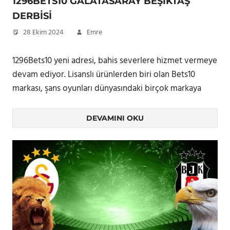
1296BETS10 GALATASARAY BEŞIKTAŞ
DERBISI
28 Ekim 2024
Emre
1296Bets10 yeni adresi, bahis severlere hizmet vermeye
devam ediyor. Lisanslı ürünlerden biri olan Bets10
markası, şans oyunları dünyasındaki birçok markaya
DEVAMINI OKU