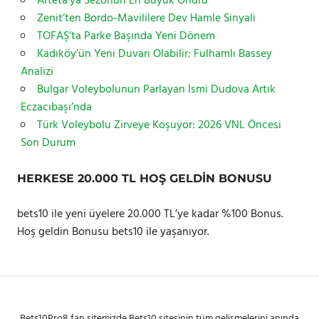
Arteta’ya Sezonun En Büyük Onuru
Zenit’ten Bordo-Mavililere Dev Hamle Sinyali
TOFAŞ’ta Parke Başında Yeni Dönem
Kadıköy’ün Yeni Duvarı Olabilir: Fulhamlı Bassey
Analizi
Bulgar Voleybolunun Parlayan İsmi Dudova Artık
Eczacıbaşı’nda
Türk Voleybolu Zirveye Koşuyor: 2026 VNL Öncesi
Son Durum
HERKESE 20.000 TL HOŞ GELDIN BONUSU
bets10 ile yeni üyelere 20.000 TL’ye kadar %100 Bonus.
Hoş geldin Bonusu bets10 ile yaşanıyor.
Bets10Pro8 fan sitemizde Bets10 sitesinin tüm gelişmelerini anında