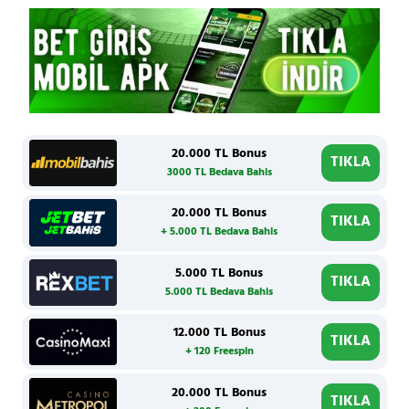
20.000 TL Bonus
TIKLA
3000 TL Bedava Bahis
20.000 TL Bonus
TIKLA
+ 5.000 TL Bedava Bahis
5.000 TL Bonus
TIKLA
5.000 TL Bedava Bahis
12.000 TL Bonus
TIKLA
+ 120 Freespin
20.000 TL Bonus
TIKLA