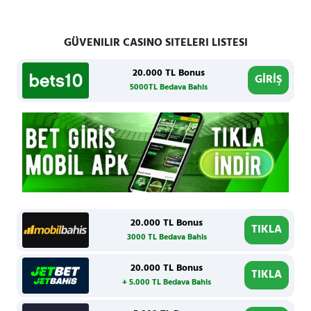
GÜVENILIR CASINO SITELERI LISTESI
20.000 TL Bonus
GİRİŞ
5000TL Bedava Bahis
20.000 TL Bonus
TIKLA
3000 TL Bedava Bahis
20.000 TL Bonus
TIKLA
+ 5.000 TL Bedava Bahis