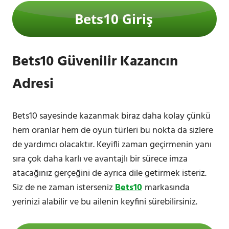
Bets10 Güvenilir Kazancın
Adresi
Bets10 sayesinde kazanmak biraz daha kolay çünkü
hem oranlar hem de oyun türleri bu nokta da sizlere
de yardımcı olacaktır. Keyifli zaman geçirmenin yanı
sıra çok daha karlı ve avantajlı bir sürece imza
atacağınız gerçeğini de ayrıca dile getirmek isteriz.
Siz de ne zaman isterseniz
Bets10
markasında
yerinizi alabilir ve bu ailenin keyfini sürebilirsiniz.