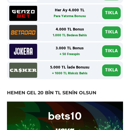
Her Ay 4.000 TL
TIKLA
Para Yatırma Bonusu
4.000 TL Bonus
TIKLA
1.000 TL Bedava Bahis
3.000 TL Bonus
TIKLA
+ 50 Freespin
5.000 TL İade Bonusu
TIKLA
+ 1000 TL Risksiz Bahis
HEMEN GEL 20 BİN TL SENİN OLSUN