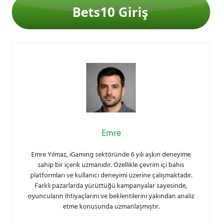
Emre
Emre Yılmaz, iGaming sektöründe 6 yılı aşkın deneyime
sahip bir içerik uzmanıdır. Özellikle çevrim içi bahis
platformları ve kullanıcı deneyimi üzerine çalışmaktadır.
Farklı pazarlarda yürüttüğü kampanyalar sayesinde,
oyuncuların ihtiyaçlarını ve beklentilerini yakından analiz
etme konusunda uzmanlaşmıştır.