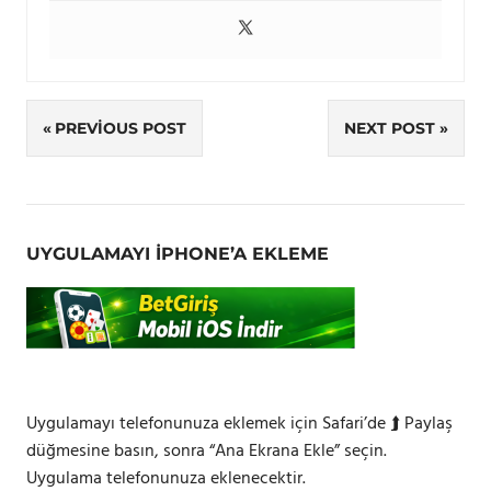
Yazı
PREVIOUS POST
NEXT POST
gezinmesi
UYGULAMAYI IPHONE’A EKLEME
Uygulamayı telefonunuza eklemek için Safari’de ⮭ Paylaş
düğmesine basın, sonra “Ana Ekrana Ekle” seçin.
Uygulama telefonunuza eklenecektir.