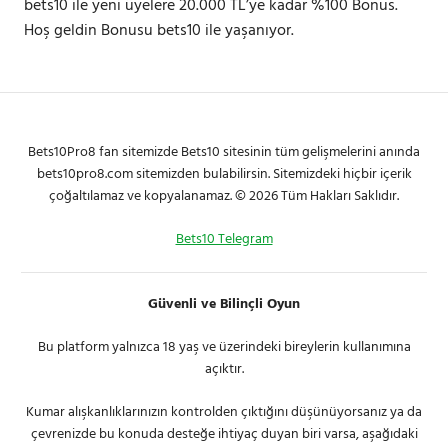
bets10 ile yeni üyelere 20.000 TL’ye kadar %100 Bonus.
Hoş geldin Bonusu bets10 ile yaşanıyor.
Bets10Pro8 fan sitemizde Bets10 sitesinin tüm gelişmelerini anında
bets10pro8.com sitemizden bulabilirsin. Sitemizdeki hiçbir içerik
çoğaltılamaz ve kopyalanamaz. © 2026 Tüm Hakları Saklıdır.
Bets10 Telegram
Güvenli ve Bilinçli Oyun
Bu platform yalnızca 18 yaş ve üzerindeki bireylerin kullanımına
açıktır.
Kumar alışkanlıklarınızın kontrolden çıktığını düşünüyorsanız ya da
çevrenizde bu konuda desteğe ihtiyaç duyan biri varsa, aşağıdaki