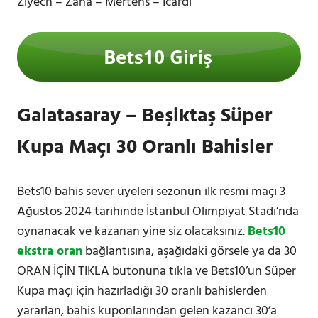
Ziyech – Zaha – Mertens – İcardi
Galatasaray – Beşiktaş Süper
Kupa Maçı 30 Oranlı Bahisler
Bets10 bahis sever üyeleri sezonun ilk resmi maçı 3
Ağustos 2024 tarihinde İstanbul Olimpiyat Stadı’nda
oynanacak ve kazanan yine siz olacaksınız.
Bets10
ekstra oran
bağlantısına, aşağıdaki görsele ya da 30
ORAN İÇİN TIKLA butonuna tıkla ve Bets10’un Süper
Kupa maçı için hazırladığı 30 oranlı bahislerden
yararlan, bahis kuponlarından gelen kazancı 30’a