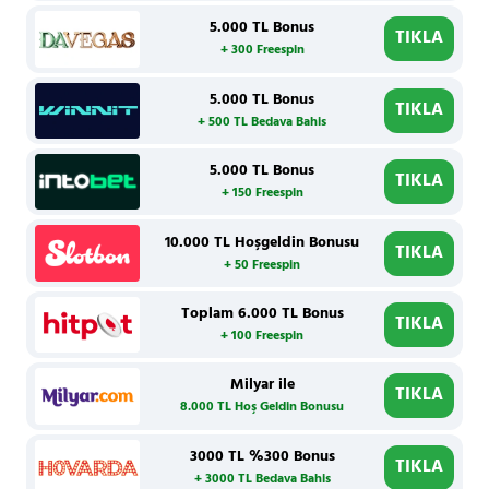
5.000 TL Bonus
TIKLA
+ 300 Freespin
5.000 TL Bonus
TIKLA
+ 500 TL Bedava Bahis
5.000 TL Bonus
TIKLA
+ 150 Freespin
10.000 TL Hoşgeldin Bonusu
TIKLA
+ 50 Freespin
Toplam 6.000 TL Bonus
TIKLA
+ 100 Freespin
Milyar ile
TIKLA
8.000 TL Hoş Geldin Bonusu
3000 TL %300 Bonus
TIKLA
+ 3000 TL Bedava Bahis