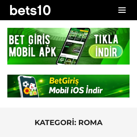
İçeriğe
BETS10
geç
Menü
Türkiye'nin
BAHIS
En
VE
Güvenilir
Şans
CASINO
Oyunları
Sitesi
KATEGORI:
ROMA