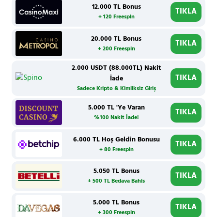
12.000 TL Bonus
TIKLA
+ 120 Freespin
20.000 TL Bonus
TIKLA
+ 200 Freespin
2.000 USDT (88.000TL) Nakit
TIKLA
İade
Sadece Kripto & Kimliksiz Giriş
5.000 TL 'Ye Varan
TIKLA
%100 Nakit İade!
6.000 TL Hoş Geldin Bonusu
TIKLA
+ 80 Freespin
5.050 TL Bonus
TIKLA
+ 500 TL Bedava Bahis
5.000 TL Bonus
TIKLA
+ 300 Freespin