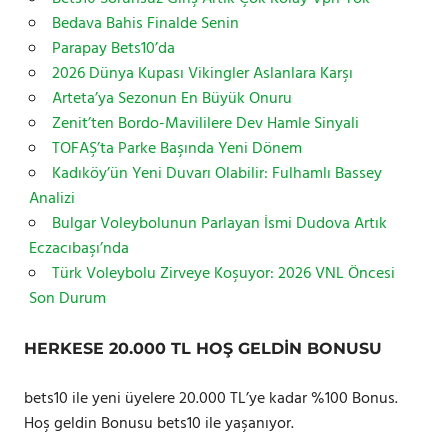
Bedava Bahis Finalde Senin
Parapay Bets10’da
2026 Dünya Kupası Vikingler Aslanlara Karşı
Arteta’ya Sezonun En Büyük Onuru
Zenit’ten Bordo-Mavililere Dev Hamle Sinyali
TOFAŞ’ta Parke Başında Yeni Dönem
Kadıköy’ün Yeni Duvarı Olabilir: Fulhamlı Bassey
Analizi
Bulgar Voleybolunun Parlayan İsmi Dudova Artık
Eczacıbaşı’nda
Türk Voleybolu Zirveye Koşuyor: 2026 VNL Öncesi
Son Durum
HERKESE 20.000 TL HOŞ GELDIN BONUSU
bets10 ile yeni üyelere 20.000 TL’ye kadar %100 Bonus.
Hoş geldin Bonusu bets10 ile yaşanıyor.