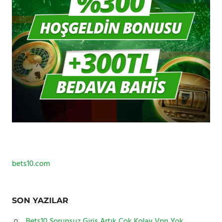
bets10.com
SON YAZILAR
Bets10 Sorunsuz Giriş Artık Çok Kolay Vpn Yok