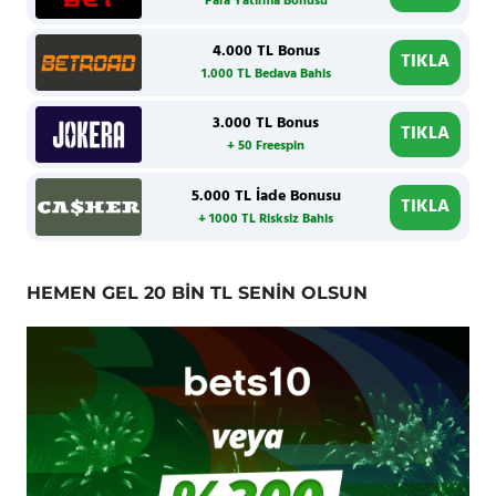
Para Yatırma Bonusu
4.000 TL Bonus
TIKLA
1.000 TL Bedava Bahis
3.000 TL Bonus
TIKLA
+ 50 Freespin
5.000 TL İade Bonusu
TIKLA
+ 1000 TL Risksiz Bahis
HEMEN GEL 20 BİN TL SENİN OLSUN