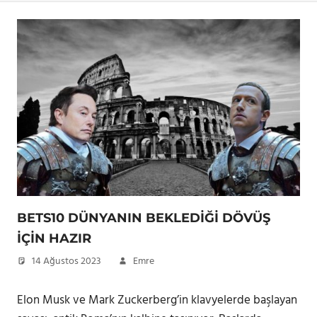
BETS10 DÜNYANIN BEKLEDIĞI DÖVÜŞ
İÇIN HAZIR
14 Ağustos 2023
Emre
Elon Musk ve Mark Zuckerberg’in klavyelerde başlayan