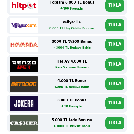
Toplam 6.000 TL Bonus
TIKLA
+ 100 Freespin
Milyar ile
TIKLA
8.000 TL Hoş Geldin Bonusu
3000 TL %300 Bonus
TIKLA
+ 3000 TL Bedava Bahis
Her Ay 4.000 TL
TIKLA
Para Yatırma Bonusu
4.000 TL Bonus
TIKLA
1.000 TL Bedava Bahis
3.000 TL Bonus
TIKLA
+ 50 Freespin
5.000 TL İade Bonusu
TIKLA
+ 1000 TL Risksiz Bahis