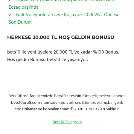
Bulgar Voleybolunun Parlayan İsmi Dudova Artık
Eczacıbaşı’nda
Türk Voleybolu Zirveye Koşuyor: 2026 VNL Öncesi
Son Durum
HERKESE 20.000 TL HOŞ GELDIN BONUSU
bets10 ile yeni üyelere 20.000 TL’ye kadar %100 Bonus.
Hoş geldin Bonusu bets10 ile yaşanıyor.
Bets10Pro8 fan sitemizde Bets10 sitesinin tüm gelişmelerini anında
bets10pro8.com sitemizden bulabilirsin. Sitemizdeki hiçbir içerik
çoğaltılamaz ve kopyalanamaz. © 2026 Tüm Hakları Saklıdır.
Bets10 Telegram