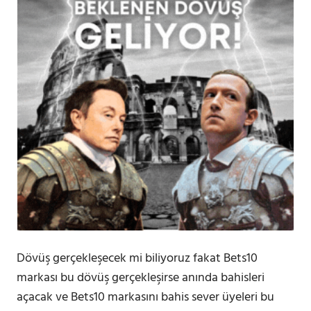
Dövüş gerçekleşecek mi biliyoruz fakat Bets10
markası bu dövüş gerçekleşirse anında bahisleri
açacak ve Bets10 markasını bahis sever üyeleri bu