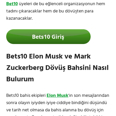
Bet10
üyeleri de bu eğlenceli organizasyonun hem
tadını çıkaracaklar hem de bu dövüşten para
kazanacaklar.
Bets10 Elon Musk ve Mark
Zuckerberg Dövüş Bahsini Nasıl
Bulurum
Bets10 bahis ekipleri
Elon Musk
‘ın son mesajlarından
sonra olayın iyiyden iyiye ciddiye bindiğini düşündü
ve tarih net olmasa da bahis alanına bu dövüş için