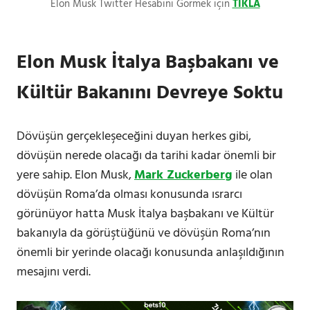
Elon Musk Twitter Hesabını Görmek için
TIKLA
Elon Musk İtalya Başbakanı ve
Kültür Bakanını Devreye Soktu
Dövüşün gerçekleşeceğini duyan herkes gibi,
dövüşün nerede olacağı da tarihi kadar önemli bir
yere sahip. Elon Musk,
Mark Zuckerberg
ile olan
dövüşün Roma’da olması konusunda ısrarcı
görünüyor hatta Musk İtalya başbakanı ve Kültür
bakanıyla da görüştüğünü ve dövüşün Roma’nın
önemli bir yerinde olacağı konusunda anlaşıldığının
mesajını verdi.