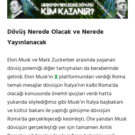
Dövüş Nerede Olacak ve Nerede
Yayınlanacak
Elon Musk ve Mark Zuckerber arasında yaşanan
dövüş polemiği diğer tartışmaları da beraberinde
getirdi. Elon Musk’ın
X
platformundan verdiği Roma
temalı mesajlar dövüşün İtalya’nın kalbi Roma’da
olacağı konusunda önemli ipuçları verdi hatta
yukarıda söylediğimiz gibi Musk’ın İtalya başbakanı
ve kültür bakanı ile yaptığı görüşme dövüşün
Roma’da gerçekleşeceği kesinleşti. Öte yandan Musk
dövüşün gerçekleştiği yer için tamamen Antik