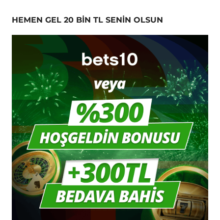
HEMEN GEL 20 BİN TL SENİN OLSUN