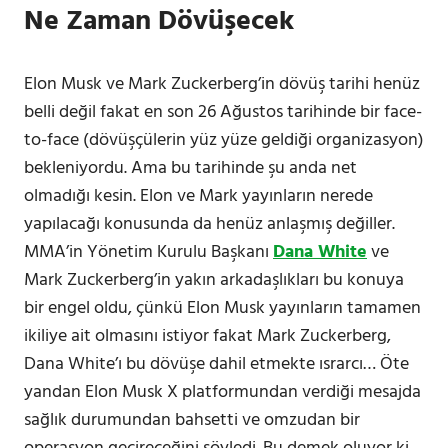
Ne Zaman Dövüşecek
Elon Musk ve Mark Zuckerberg’in dövüş tarihi henüz
belli değil fakat en son 26 Ağustos tarihinde bir face-
to-face (dövüşçülerin yüz yüze geldiği organizasyon)
bekleniyordu. Ama bu tarihinde şu anda net
olmadığı kesin. Elon ve Mark yayınların nerede
yapılacağı konusunda da henüz anlaşmış değiller.
MMA’in Yönetim Kurulu Başkanı
Dana White
ve
Mark Zuckerberg’in yakın arkadaşlıkları bu konuya
bir engel oldu, çünkü Elon Musk yayınların tamamen
ikiliye ait olmasını istiyor fakat Mark Zuckerberg,
Dana White’ı bu dövüşe dahil etmekte ısrarcı… Öte
yandan Elon Musk X platformundan verdiği mesajda
sağlık durumundan bahsetti ve omzudan bir