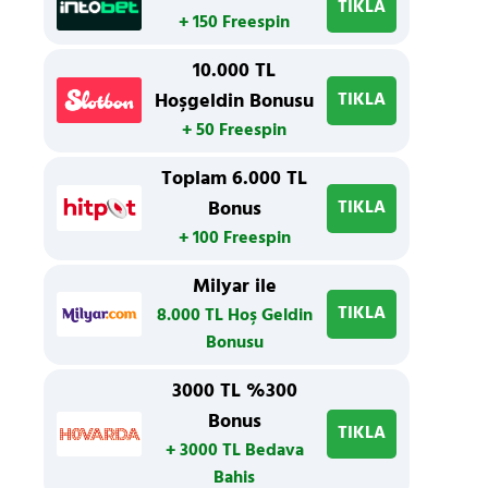
TIKLA
+ 150 Freespin
10.000 TL
Hoşgeldin Bonusu
TIKLA
+ 50 Freespin
Toplam 6.000 TL
Bonus
TIKLA
+ 100 Freespin
Milyar ile
TIKLA
8.000 TL Hoş Geldin
Bonusu
3000 TL %300
Bonus
TIKLA
+ 3000 TL Bedava
Bahis