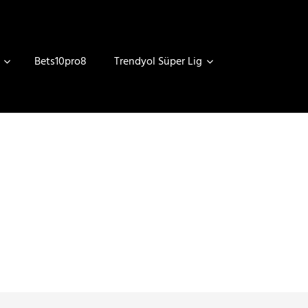
Bets10pro8
Trendyol Süper Lig