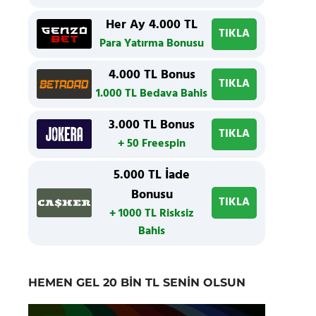
Her Ay 4.000 TL
TIKLA
Para Yatırma Bonusu
4.000 TL Bonus
TIKLA
1.000 TL Bedava Bahis
3.000 TL Bonus
TIKLA
+ 50 Freespin
5.000 TL İade
Bonusu
TIKLA
+ 1000 TL Risksiz
Bahis
HEMEN GEL 20 BİN TL SENİN OLSUN