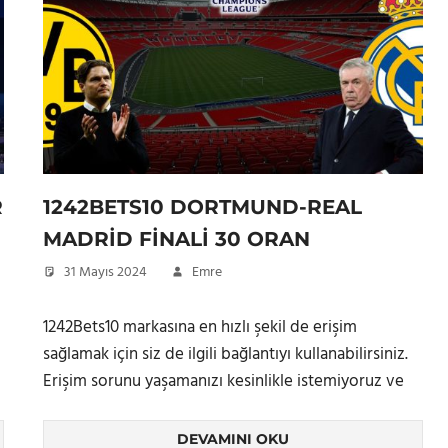
R
1242BETS10 DORTMUND-REAL
MADRID FINALI 30 ORAN
31 Mayıs 2024
Emre
1242Bets10 markasına en hızlı şekil de erişim
sağlamak için siz de ilgili bağlantıyı kullanabilirsiniz.
Erişim sorunu yaşamanızı kesinlikle istemiyoruz ve
DEVAMINI OKU