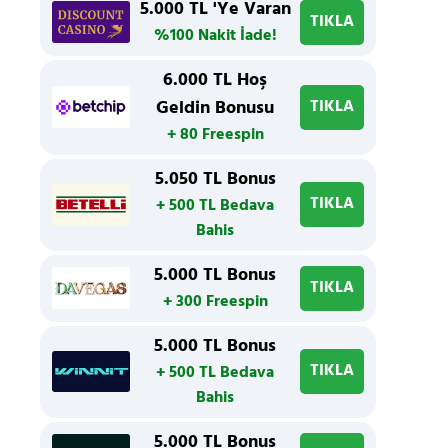
5.000 TL 'Ye Varan
TIKLA
%100 Nakit İade!
6.000 TL Hoş
Geldin Bonusu
TIKLA
+ 80 Freespin
5.050 TL Bonus
TIKLA
+ 500 TL Bedava
Bahis
5.000 TL Bonus
TIKLA
+ 300 Freespin
5.000 TL Bonus
TIKLA
+ 500 TL Bedava
Bahis
5.000 TL Bonus