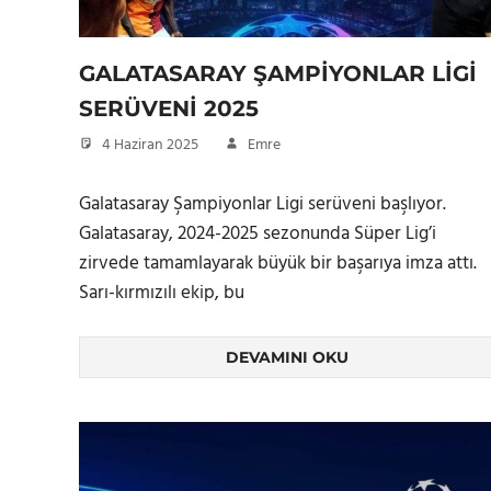
GALATASARAY ŞAMPIYONLAR LIGI
SERÜVENI 2025
4 Haziran 2025
Emre
Galatasaray Şampiyonlar Ligi serüveni başlıyor.
Galatasaray, 2024-2025 sezonunda Süper Lig’i
zirvede tamamlayarak büyük bir başarıya imza attı.
Sarı-kırmızılı ekip, bu
DEVAMINI OKU