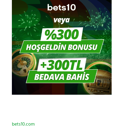
bets10.com