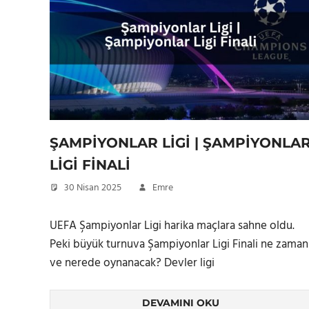
ŞAMPIYONLAR LIGI | ŞAMPIYONLA
LIGI FINALI
30 Nisan 2025
Emre
UEFA Şampiyonlar Ligi harika maçlara sahne oldu.
Peki büyük turnuva Şampiyonlar Ligi Finali ne zaman
ve nerede oynanacak? Devler ligi
DEVAMINI OKU