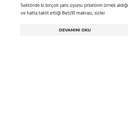
Sektörde ki birçok şans oyunu şirketinin örnek aldığı
ve hatta taklit ettiği Bets10 makrası, sizler
DEVAMINI OKU