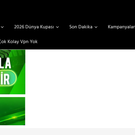
2026 Dünya Kupası
Son Dakika
Kampanyalar
 Çok Kolay Vpn Yok