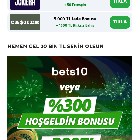
TIKLA
+ 50 Freespin
5.000 TL İade Bonusu
TIKLA
+ 1000 TL Risksiz Bahis
HEMEN GEL 20 BİN TL SENİN OLSUN