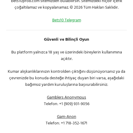
bets10pro8.com sitemizden bulabilirsin. Sitemizdeki hiçbir içerik
çoğaltılamaz ve kopyalanamaz. © 2026 Tüm Hakları Saklıdır.
Bets10 Telegram
Güvenli ve Bilinçli Oyun
Bu platform yalnızca 18 yaş ve üzerindeki bireylerin kullanımına
açıktır.
Kumar alışkanlıklarınızın kontrolden çıktığını düşünüyorsanız ya da
çevrenizde bu konuda desteğe ihtiyaç duyan biri varsa, aşağıdaki
bağımsız yardım kuruluşlarına başvurabilirsiniz:
Gamblers Anonymous
Telefon: +1 (909) 931-9056
Gam-Anon
Telefon: +1 718-352-1671