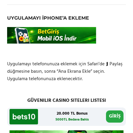
BARCA
BARCELONA
UYGULAMAYI IPHONE’A EKLEME
BARSELONA
CARLO
ANCELOTTI
DECLAN
RICE
Uygulamayı telefonunuza eklemek için Safari’de ⮭ Paylaş
DEMBELE
düğmesine basın, sonra “Ana Ekrana Ekle” seçin.
HAKAN
Uygulama telefonunuza eklenecektir.
ÇALHANOĞLU
HAKAN
GÜVENILIR CASINO SITELERI LISTESI
ÇALHANOĞLU
KAÇ YAŞINDA
20.000 TL Bonus
GİRİŞ
LAMINE
5000TL Bedava Bahis
YAMAL