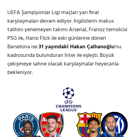
UEFA Şampiyonlar Ligi maçları yarı final
karşılaşmaları devam ediyor. İngilizlerin makus
talihini yenemeyen takımı Arsenal, Fransız temsilcisi
PSG ile, Hansi Flick ile eski günlerine dönen
Barselona ise
31 yaşındaki Hakan Çalhanoğlu
‘nu
kadrosunda bulunduran İnter ile eşleşti. Büyük
çekişmeye sahne olacak karşılaşmalar heyecanla
bekleniyor.