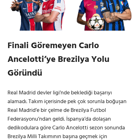
Finali Göremeyen Carlo
Ancelotti’ye Brezilya Yolu
Göründü
Real Madrid devler ligi’nde beklediği başarıyı
alamadı. Takım içerisinde pek çok sorunla boğuşan
Real Madrid’e bir çelme de Brezilya Futbol
Federasyonu’ndan geldi. İspanya’da dolaşan
dedikodulara göre Carlo Ancelotti sezon sonunda
Brezilya Milli Takımının başına geçmek için