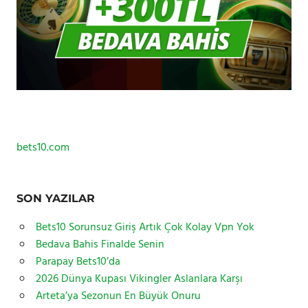
bets10.com
SON YAZILAR
Bets10 Sorunsuz Giriş Artık Çok Kolay Vpn Yok
Bedava Bahis Finalde Senin
Parapay Bets10’da
2026 Dünya Kupası Vikingler Aslanlara Karşı
Arteta’ya Sezonun En Büyük Onuru