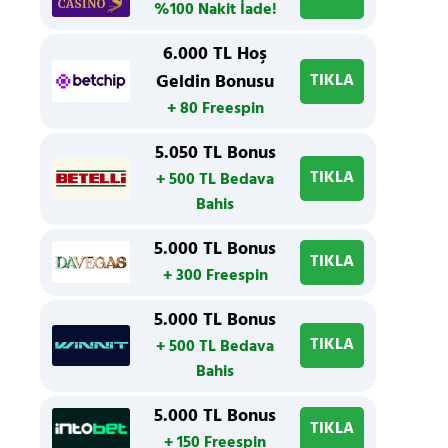
%100 Nakit İade!
6.000 TL Hoş
Geldin Bonusu
TIKLA
+ 80 Freespin
5.050 TL Bonus
TIKLA
+ 500 TL Bedava
Bahis
5.000 TL Bonus
TIKLA
+ 300 Freespin
5.000 TL Bonus
TIKLA
+ 500 TL Bedava
Bahis
5.000 TL Bonus
TIKLA
+ 150 Freespin