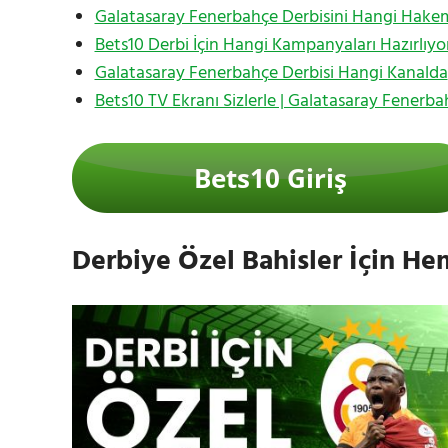
Galatasaray Fenerbahçe Derbisini Hangi Hak
Bets10 Derbi İçin Hangi Kampanyaları Hazırlıyo
Galatasaray Fenerbahçe Derbisi Hangi Kanalda
Bets10 TV Ekranı Sizlerle | Galatasaray Fenerba
Derbiye Özel Bahisler İçin He