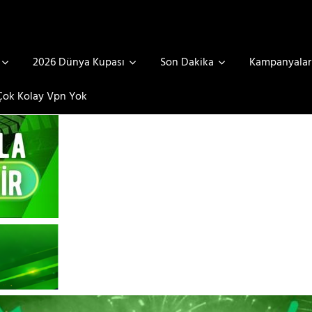
2026 Dünya Kupası
Son Dakika
Kampanyalar
 Çok Kolay Vpn Yok