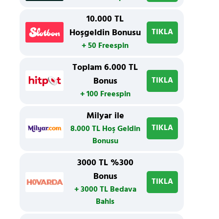
10.000 TL
Hoşgeldin Bonusu
TIKLA
+ 50 Freespin
Toplam 6.000 TL
Bonus
TIKLA
+ 100 Freespin
Milyar ile
TIKLA
8.000 TL Hoş Geldin
Bonusu
3000 TL %300
Bonus
TIKLA
+ 3000 TL Bedava
Bahis