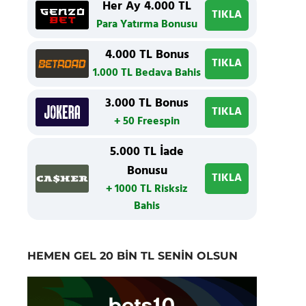
Her Ay 4.000 TL
TIKLA
Para Yatırma Bonusu
4.000 TL Bonus
TIKLA
1.000 TL Bedava Bahis
3.000 TL Bonus
TIKLA
+ 50 Freespin
5.000 TL İade
Bonusu
TIKLA
+ 1000 TL Risksiz
Bahis
HEMEN GEL 20 BİN TL SENİN OLSUN