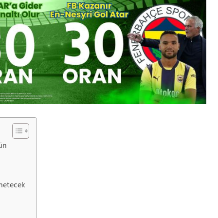
ün
önetecek