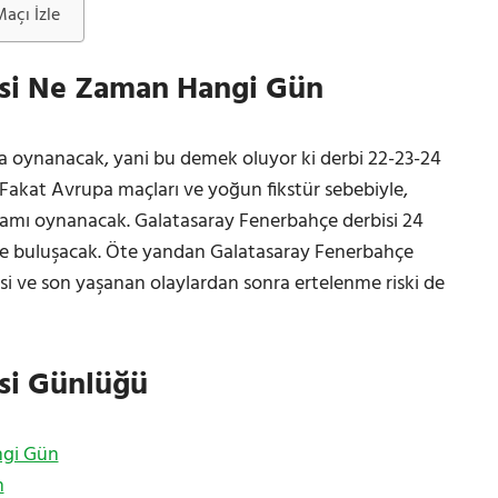
Maçı İzle
isi Ne Zaman Hangi Gün
da oynanacak, yani bu demek oluyor ki derbi 22-23-24
Fakat Avrupa maçları ve yoğun fikstür sebebiyle,
akşamı oynanacak. Galatasaray Fenerbahçe derbisi 24
erle buluşacak. Öte yandan Galatasaray Fenerbahçe
si ve son yaşanan olaylardan sonra ertelenme riski de
si Günlüğü
ngi Gün
n