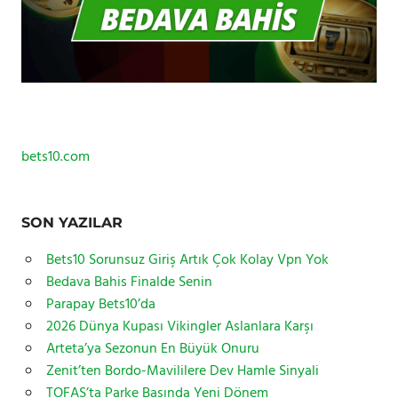
bets10.com
SON YAZILAR
Bets10 Sorunsuz Giriş Artık Çok Kolay Vpn Yok
Bedava Bahis Finalde Senin
Parapay Bets10’da
2026 Dünya Kupası Vikingler Aslanlara Karşı
Arteta’ya Sezonun En Büyük Onuru
Zenit’ten Bordo-Mavililere Dev Hamle Sinyali
TOFAŞ’ta Parke Başında Yeni Dönem