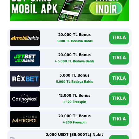
20.000 TL Bonus
TIKLA
3000 TL Bedava Bahis
20.000 TL Bonus
TIKLA
+ 5.000 TL Bedava Bahis
5.000 TL Bonus
TIKLA
5.000 TL Bedava Bahis
12.000 TL Bonus
TIKLA
+ 120 Freespin
20.000 TL Bonus
TIKLA
+ 200 Freespin
2.000 USDT (88.000TL) Nakit