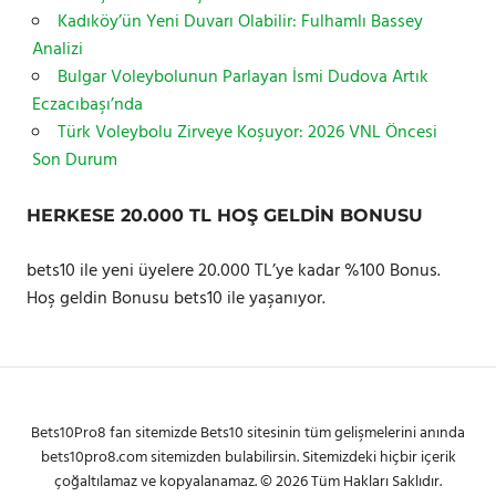
Kadıköy’ün Yeni Duvarı Olabilir: Fulhamlı Bassey
Analizi
Bulgar Voleybolunun Parlayan İsmi Dudova Artık
Eczacıbaşı’nda
Türk Voleybolu Zirveye Koşuyor: 2026 VNL Öncesi
Son Durum
HERKESE 20.000 TL HOŞ GELDIN BONUSU
bets10 ile yeni üyelere 20.000 TL’ye kadar %100 Bonus.
Hoş geldin Bonusu bets10 ile yaşanıyor.
Bets10Pro8 fan sitemizde Bets10 sitesinin tüm gelişmelerini anında
bets10pro8.com sitemizden bulabilirsin. Sitemizdeki hiçbir içerik
çoğaltılamaz ve kopyalanamaz. © 2026 Tüm Hakları Saklıdır.