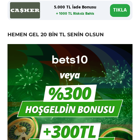
5.000 TL İade Bonusu
TIKLA
+ 1000 TL Risksiz Bahis
HEMEN GEL 20 BİN TL SENİN OLSUN