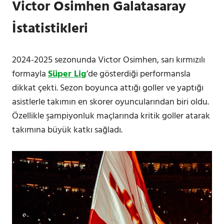
Victor Osimhen Galatasaray
İstatistikleri
2024-2025 sezonunda Victor Osimhen, sarı kırmızılı
formayla
Süper Lig
’de gösterdiği performansla
dikkat çekti. Sezon boyunca attığı goller ve yaptığı
asistlerle takımın en skorer oyuncularından biri oldu.
Özellikle şampiyonluk maçlarında kritik goller atarak
takımına büyük katkı sağladı.